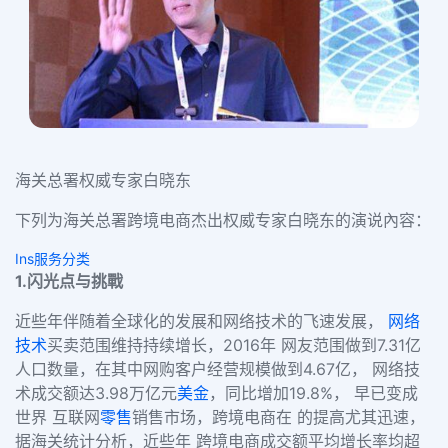
海关总署权威专家白晓东
下列为海关总署跨境电商杰出权威专家白晓东的演说內容：
Ins服务分类
1.闪光点与挑戰
近些年伴随着全球化的发展和网络技术的飞速发展，
网络
技术
买卖范围维持持续增长，2016年 网友范围做到7.31亿
人口数量，在其中网购客户经营规模做到4.67亿， 网络技
术成交额达3.98万亿元
美金
，同比增加19.8%， 早已变成
世界 互联网
零售
销售市场，跨境电商在 的提高尤其迅速，
据海关统计分析，近些年 跨境电商成交额平均增长率均超