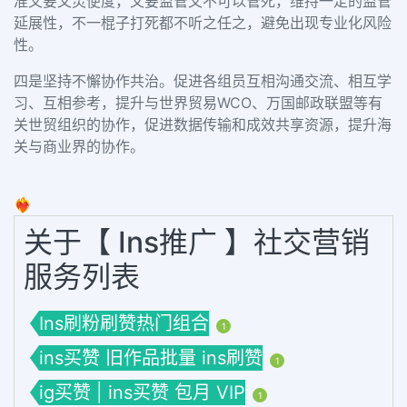
准又要又灵便度，又要监管又不可以管死，维持一定的监管
延展性，不一棍子打死都不听之任之，避免出现专业化风险
性。
四是坚持不懈协作共治。促进各组员互相沟通交流、相互学
习、互相参考，提升与世界贸易WCO、万国邮政联盟等有
关世贸组织的协作，促进数据传输和成效共享资源，提升海
关与商业界的协作。
❤️‍🔥
关于【 Ins推广 】社交营销
服务列表
Ins刷粉刷赞热门组合
1
ins买赞 旧作品批量 ins刷赞
1
ig买赞 | ins买赞 包月 VIP
1