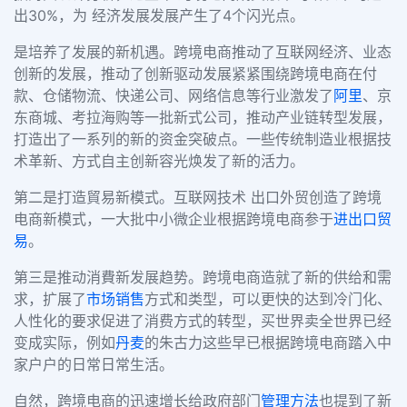
出30%，为 经济发展发展产生了4个闪光点。
是培养了发展的新机遇。跨境电商推动了互联网经济、业态
创新的发展，推动了创新驱动发展紧紧围绕跨境电商在付
款、仓储物流、快递公司、网络信息等行业激发了
阿里
、京
东商城、考拉海购等一批新式公司，推动产业链转型发展，
打造出了一系列的新的资金突破点。一些传统制造业根据技
术革新、方式自主创新容光焕发了新的活力。
第二是打造貿易新模式。互联网技术 出口外贸创造了跨境
电商新模式，一大批中小微企业根据跨境电商参于
进出口贸
易
。
第三是推动消費新发展趋势。跨境电商造就了新的供给和需
求，扩展了
市场销售
方式和类型，可以更快的达到冷门化、
人性化的要求促进了消费方式的转型，买世界卖全世界已经
变成实际，例如
丹麦
的朱古力这些早已根据跨境电商踏入中
家户户的日常日常生活。
自然，跨境电商的迅速增长给政府部门
管理方法
也提到了新