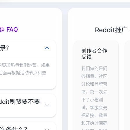
题 FAQ
Reddit
场景？
创作者合作
反馈
、内容加热与长期运营。如果
我们做的是问
后面再根据活动节点和更
答铺量、社区
讨论和品牌背
书，第一次先
下了小档测
eddit刷赞要不要
试，客服会先
把链接、数量
和开始时间确
先准备什么？