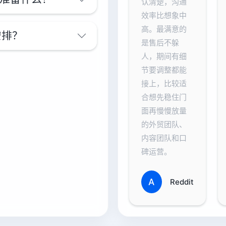
认清楚，沟通
效率比想象中
高。最满意的
安排？
是售后不躲
人，期间有细
节要调整都能
接上，比较适
合想先稳住门
面再慢慢放量
的外贸团队、
内容团队和口
碑运营。
A
Reddit