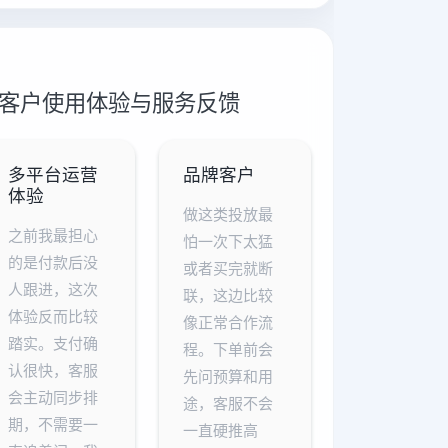
推广 客户使用体验与服务反馈
多平台运营
品牌客户
体验
做这类投放最
之前我最担心
怕一次下太猛
的是付款后没
或者买完就断
人跟进，这次
联，这边比较
体验反而比较
像正常合作流
踏实。支付确
程。下单前会
认很快，客服
先问预算和用
会主动同步排
途，客服不会
期，不需要一
一直硬推高