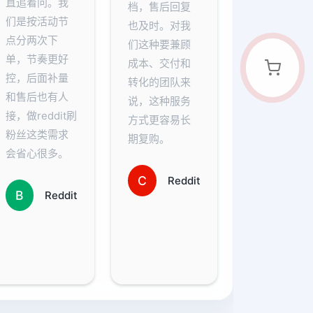
直追着问。我
档，售后回复
们是按活动节
也及时。对我
点分两次下
们这种要兼顾
单，节奏更好
成本、交付和
控，后面补量
转化的团队来
和售后也有人
说，这种服务
接，做reddit刷
方式更容易长
粉丝这类需求
期复购。
会省心很多。
C
Reddit
B
Reddit