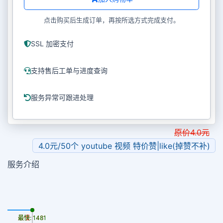
点击购买后生成订单，再按所选方式完成支付。
SSL 加密支付
支持售后工单与进度查询
服务异常可跟进处理
原价
4.0
元
4.0元/50个 youtube 视频 特价赞|like(掉赞不补)
服务介绍
最慢: 1481
最快: 1481