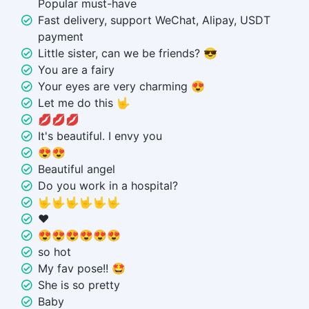
Popular must-have
Fast delivery, support WeChat, Alipay, USDT
payment
Little sister, can we be friends? 😎
You are a fairy
Your eyes are very charming 😍
Let me do this 🤟
💋💋💋
It's beautiful. I envy you
😍😍
Beautiful angel
Do you work in a hospital?
🤟🤟🤟🤟🤟🤟
❤️
😍😍😍😍😍😍
so hot
My fav pose!! 🤩
She is so pretty
Baby