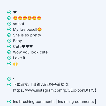
❤️
😍😍😍😍😍😍
so hot
My fav pose!!🤩
She is so pretty
Baby
Cute❤️❤️❤️
Wow you look cute
Love it
🙌
:
下单链接:【请输入ins帖子链接 如
https://www.instagram.com/p/CEoxbonDtTY/】
Ins brushing comments | Ins rising comments |