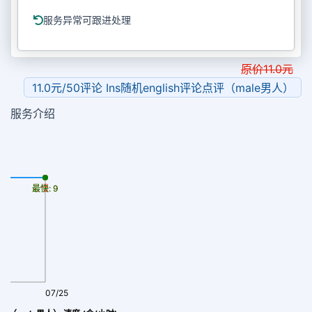
服务异常可跟进处理
原价
11.0
元
11.0元/50评论 Ins随机english评论点评（male男人）
服务介绍
最慢: 9
最快: 9
07/25