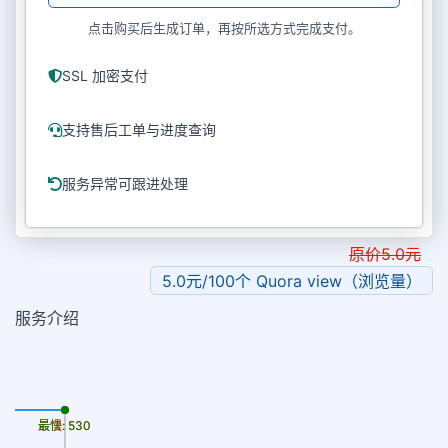
点击购买后生成订单，再按所选方式完成支付。
SSL 加密支付
支持售后工单与进度查询
服务异常可跟进处理
原价
5.0
元
5.0元/100个 Quora view（浏览量）
服务介绍
最慢: 530
最快: 530