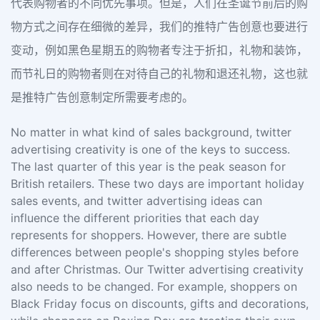
代表购物者的不同优先事项。但是，人们在圣诞节前后的购
物方式之间存在细微的差异，我们的推特广告创意也要进行
变动，例如黑色星期五的购物者专注于折扣，礼物和装饰，
而节礼日的购物者则在对待自己的礼物和退还礼物，这也就
是推特广告创意制定所需要考虑的。
No matter in what kind of sales background, twitter
advertising creativity is one of the keys to success.
The last quarter of this year is the peak season for
British retailers. These two days are important holiday
sales events, and twitter advertising ideas can
influence the different priorities that each day
represents for shoppers. However, there are subtle
differences between people's shopping styles before
and after Christmas. Our Twitter advertising creativity
also needs to be changed. For example, shoppers on
Black Friday focus on discounts, gifts and decorations,