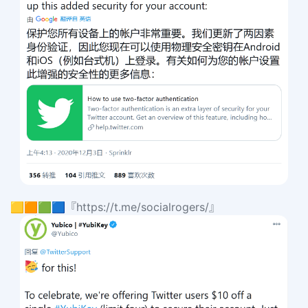
🟨🟧🟩🟦『https://t.me/socialrogers/』