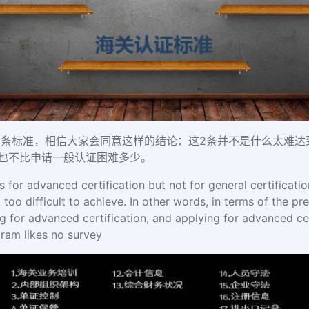
2条标准，相信大家会同意这样的结论：这2条并不是什么太难
证也不比申请一般认证困难多少。
 for advanced certification but not for general certification
too difficult to achieve. In other words, in terms of the pr
ng for advanced certification, and applying for advanced cer
gram likes no survey