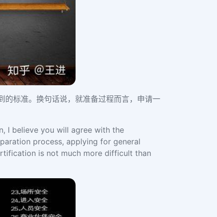
达到的标准。换句话说，就准备过程而言，申请一
, I believe you will agree with the
eparation process, applying for general
tification is not much more difficult than