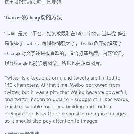
这里没放Twitter哈，同理的
Twitter涨cheap粉的方法
Twitter是文字平台，推文被限制在140个字符。当年微博就
是借鉴了Twitter，可惜微博强大了，Twitter倒开始没落了
~Google对文字还是很喜欢的，适合打造品牌，内容沉淀。
现在Google也能识别图像，所以也要注重图片。
Twitter is a text platform, and tweets are limited to
140 characters. At that time, Weibo borrowed from
twitter, but it was a pity that Weibo became powerful,
and twitter began to decline ~ Google still likes words,
which is suitable for brand building and content
precipitation. Now Google can also recognize images,
so it should also pay attention to images.