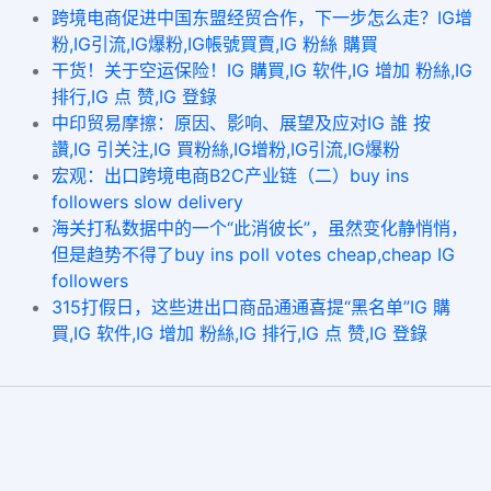
跨境电商促进中国东盟经贸合作，下一步怎么走？IG增
粉,IG引流,IG爆粉,IG帳號買賣,IG 粉絲 購買
干货！关于空运保险！IG 購買,IG 软件,IG 增加 粉絲,IG
排行,IG 点 赞,IG 登錄
中印贸易摩擦：原因、影响、展望及应对IG 誰 按
讚,IG 引关注,IG 買粉絲,IG增粉,IG引流,IG爆粉
宏观：出口跨境电商B2C产业链（二）buy ins
followers slow delivery
海关打私数据中的一个“此消彼长”，虽然变化静悄悄，
但是趋势不得了buy ins poll votes cheap,cheap IG
followers
315打假日，这些进出口商品通通喜提“黑名单”IG 購
買,IG 软件,IG 增加 粉絲,IG 排行,IG 点 赞,IG 登錄