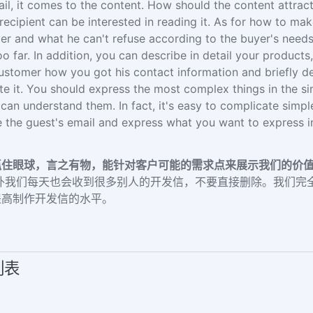
il, it comes to the content. How should the content attract
 recipient can be interested in reading it. As for how to mak
r and what he can't refuse according to the buyer's needs
o far. In addition, you can describe in detail your product
 customer how you got his contact information and briefly 
te it. You should express the most complex things in the si
an understand them. In fact, it's easy to complicate simple 
e the guest's email and express what you want to express i
抓住眼球，言之有物，能针对客户可能的需求点来展示我们的价
外我们每天也会收到很多别人的开发信，不要直接删除。我们完
提高制作开发信的水平。
列表