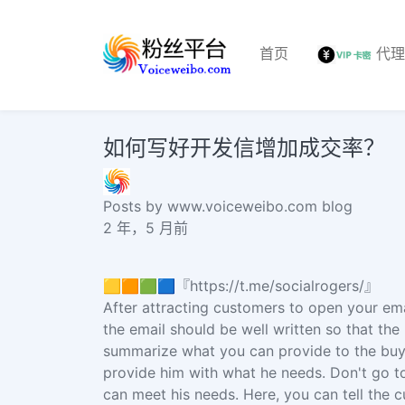
首页
代
如何写好开发信增加成交率？
Posts by www.voiceweibo.com blog
2 年，5 月前
🟨🟧🟩🟦『https://t.me/socialrogers/』
After attracting customers to open your ema
the email should be well written so that the
summarize what you can provide to the buye
provide him with what he needs. Don't go to
can meet his needs. Here, you can tell the