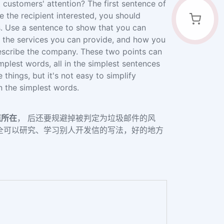
 customers' attention? The first sentence of
e the recipient interested, you should
. Use a sentence to show that you can
s, the services you can provide, and how you
describe the company. These two points can
mplest words, all in the simplest sentences
things, but it's not easy to simplify
n the simplest words.
值所在
， 后还要规避掉被判定为垃圾邮件的风
全可以研究、学习别人开发信的写法，好的地方