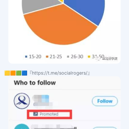
🟨🟧🟩🟦『https://t.me/socialrogers/』