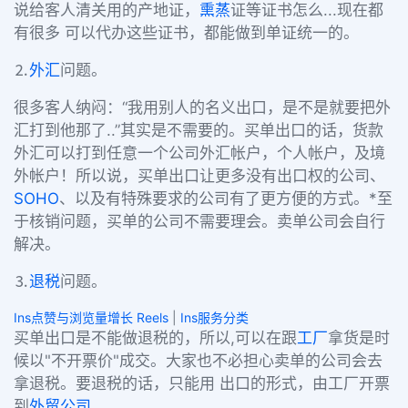
说给客人清关用的产地证，
熏蒸
证等证书怎么...现在都
有很多 可以代办这些证书，都能做到单证统一的。
⒉
外汇
问题。
很多客人纳闷：“我用别人的名义出口，是不是就要把外
汇打到他那了..”其实是不需要的。买单出口的话，货款
外汇可以打到任意一个公司外汇帐户，个人帐户，及境
外帐户！所以说，买单出口让更多没有出口权的公司、
SOHO
、以及有特殊要求的公司有了更方便的方式。*至
于核销问题，买单的公司不需要理会。卖单公司会自行
解决。
⒊
退税
问题。
Ins点赞与浏览量增长 Reels
|
Ins服务分类
买单出口是不能做退税的，所以,可以在跟
工厂
拿货是时
候以"不开票价"成交。大家也不必担心卖单的公司会去
拿退税。要退税的话，只能用 出口的形式，由工厂开票
到
外贸公司
。