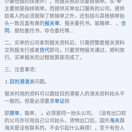
小量低值的快递外），而报关就必须要核销单。买“单”
主要就是指核销单。而提供买单出口服务的公司。提供
给客人的必须是除了核销单之外，还包括与其核销单抬
头一致且盖有章的
报关单
、报关委托书、装箱单、 、
合
同
、报检委托书、存仓委托等...
二、买单的公司拿到报关资料后，只需把整套报关资料
交到报关行或者
货代
即可。只要货物报关通过，顺利放
行。买单报关的过程就算是完成了。
三、注意事项：
⒈
目的港
清关
问题。
报关时用的资料可以跟给目的港客人的清关资料抬头不
一致的。但是必须要求
单证
统
即
提单
，箱单， 。必须是同一抬头公司。（没有出口权
的公司亦可用自己公司抬头，货物出口后，国外
海关
跟
海关是没有联系的。不会引起什么麻烦），至于有些人