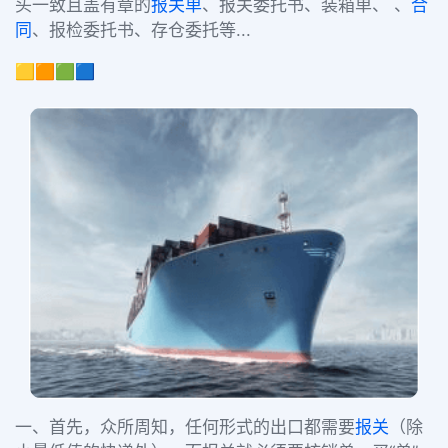
头一致且盖有章的
报关单
、报关委托书、装箱单、 、
合
同
、报检委托书、存仓委托等...
🟨🟧🟩🟦
一、首先，众所周知，任何形式的出口都需要
报关
（除