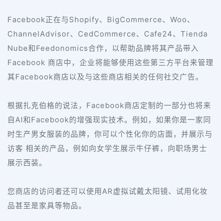
Facebook
Shopify
BigCommerce
Woo
正在与
、
、
、
ChannelAdvisor
CedCommerce
Cafe24
Tienda
、
、
、
Nube
Feedonomics
和
合作，以帮助品牌将其产品带入
Facebook
商店中，企业将能够使用这些第三方平台来管理
Facebook
其
商店以及与这些商店相关的任何社交广告。
Facebook
根据扎克伯格的说法，
商店定制的一部分也将来
AI
Facebook
自
和
的增强现实技术。例如，如果你是一家同
时生产男女服装的品牌，你可以个性化你的店面，并展示与
访客 相关的产品，例如向女学生展示牛仔裤，向职场男士
展示西装。
AR
您商店的访问者还可以使用
虚拟试戴太阳镜、试用化妆
品甚至是家具等物品。