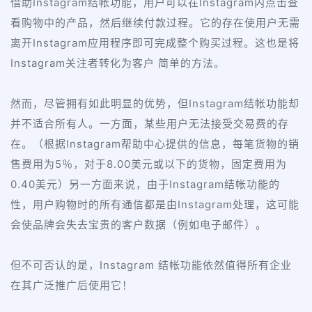
Instagram
Instagram
借助
结帐功能，用户可以在
内点击查
看购物中的产品，然后继续付款过程。它的存在使用户无需
Instagram
离开
应用程序即可完成整个购买过程。这也是将
Instagram
关注者转化为客户 简单的方法。
Instagram
然而，尽管拥有如此明显的优势，但
结帐功能却
并不适合所有人。一方面，某些用户无法接受交易费的存
Instagram
在。（根据
帮助中心提供的信息，每笔货物的销
5
8.00
售费用为
％，对于
美元或以下的货物，固定费用为
0.40
Instagram
美元）另一方面来说，由于
结帐功能的
Instagram
性，用户购物时的所有通信都是由
处理，这可能
会使品牌会失去宝贵的客户数据（例如电子邮件）。
Instagram
但不可否认的是，
结帐功能依然值得所有企业
在其广泛推广后使用它！