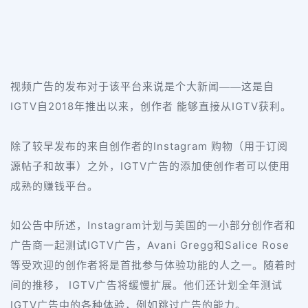
视频广告的发布对于该平台来说是个大新闻——这是自
IGTV
2018
IGTV
自
年推出以来，创作者 能够直接从
获利。
Instagram
除了较早发布的来自创作者的
购物（用于订阅
IGTV
源帖子和故事）之外，
广告的添加使创作者可以使用
成熟的赚钱平台。
Instagram
如公告中所述，
计划与美国的一小部分创作者和
IGTV
Avani Gregg
Salice Rose
广告商一起测试
广告，
和
。
等受欢迎的创作者将是首批参与体验功能的人之一
随着时
IGTV
间的推移
，
广告将缓慢扩展。他们还计划全年测试
IGTV
广告中的各种体验，例如跳过广告的能力。