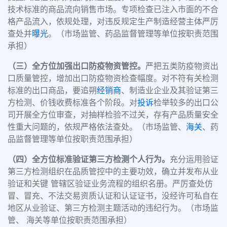
技术标准的商品流向销售市场。专项检查已注入市面的不合
格产品流入，依规处理，对违反规定生产制造经营主体严厉
查处并
曝光
。（市场监管、药品监督管理等单位按职责范围
承担）
（三）全方位加强出口防疫物资管控。
严把五类防疫物资出
口质量管控，增加出口防疫物资检查幅度。对不符有关检测
标准的出口商品，要追朔
经销商
、制造业企业及其验证第三
方检测、价钱收费标准各个阶段。对
投诉
检举较多的出口公
司开展全方位审查，对抽样检验不过关，存有产品质量安全
性重大问题的，依规严格依法查处。（市场监管、
海关
、药
品监督管理等单位按职责范围承担）
（四）全方位标准验证第三方检测个人行为。
充分运用验证
第三方检测组织在品质管控中的主要功效，确立并发布从业
验证和关键 管辖区验证业务流程的组织名册。严厉查处仿
冒、冒充、不法交易资质认证和认证证书，没经许可私自在
地区从业验证、第三方检测主题活动的违纪行为。（市场监
管、 海关等单位按职责范围承担）