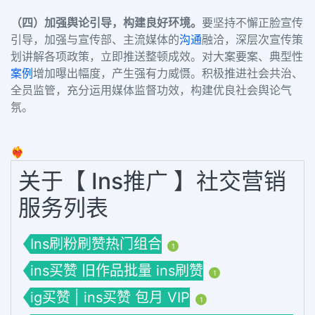
（四）加强舆论引导，构建良好环境。
要坚持不懈正脸宣传
引导，加强与宣传部、主流媒体的
沟通
融洽，深层次宣传策
划讲解各项政策，立即推送整顿成效。对大案要案、典型性
案例
增加曝出幅度，产生强有力威慑。积极推进社会共治、
全员监管，充分运用媒体监督功效，构建优良社会舆论气
氛。
❤️‍🔥
关于【 Ins推广 】社交营销
服务列表
Ins刷粉刷赞热门组合
1
ins买赞 旧作品批量 ins刷赞
1
ig买赞 | ins买赞 包月 VIP
1