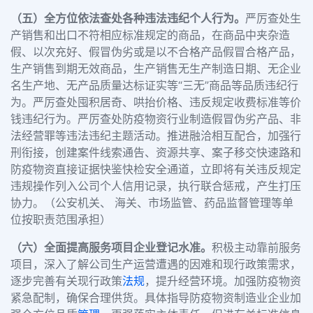
（五）全方位依法查处各种违法违纪个人行为。
严厉查处生
产销售和出口不符相应标准规定的商品，在商品中夹杂造
假、以次充好、假冒伪劣或是以不合格产品假冒合格产品，
生产销售到期无效商品，生产销售无生产制造日期、无企业
名生产地、无产品质量达标证实等“三无”商品等品质违纪行
为。严厉查处囤积居奇、哄抬价格、违反规定收费标准等价
钱违纪行为。严厉查处防疫物资行业制造假冒伪劣产品、非
法经营罪等违法违纪主题活动。推进融洽相互配合，加强行
刑衔接，创建案件线索通告、资源共享、案子移交快速路和
防疫物资直接证据快鉴快检安全通道，立即将有关违反规定
违规操作列入公司个人信用记录，执行联合惩戒，产生打压
协力。（公安机关、 海关、市场监管、药品监督管理等单
位按职责范围承担）
（六）全面提高服务项目企业登记水准。
积极主动靠前服务
项目，深入了解公司生产运营遭遇的因难和现行政策需求，
逐步完善有关现行政策
法规
，提升经营环境。加强防疫物资
紧急配制，确保合理供货。具体指导防疫物资制造业企业加