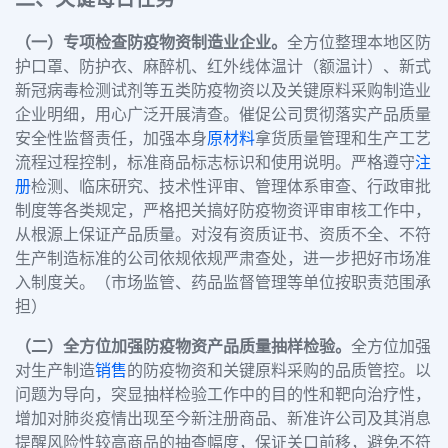
（一）专项检查防疫物资制造业企业。
全方位整理本地区防
护口罩、防护衣、麻醉机、红外线体温计（额温计）、新式
新冠病毒检测试剂等五类防疫物资以及关键原料采购制造业
企业明细，用心广泛开展清查。催促公司贯彻落实产品质量
安全性监督责任，加强本身
原材料
拿货质量管理和生产工艺
流程过程控制，标准商品标志标识和使用说明。严格遵守
注
册
检测、临床研究、技术性评审、管理体系审查、行政审批
制度等各类规定，严格把关搞好防疫物资评审审核工作中，
从根源上保证产品质量。对沒有资质证书、资质不全、不符
生产制造标准的公司依规依规严肃查处，进一步把好市场准
入制度关。（市场监管、药品监督管理等单位按职责范围承
担）
（二）全方位加强防疫物资产品质量抽样检验。
全方位加强
对生产制造
销售
的防疫物资和关键原料采购的品质管控。以
问题为导向，突显抽样检验工作中的目的性和靶向治疗性，
增加对肺炎疫情出现至今新注册商品、新准许公司及其消息
提醒风险性较高商品的抽查幅度，保证关口前移，避免不符