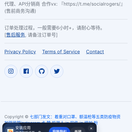
代理、API分销商 合作vx: 『https://t.me/socialrogers/』
(售前商务沟通)
订单处理过程，一般需要6小时+，请耐心等待。
[
售后服务
, 请备注订单号]
Privacy Policy
Terms of Service
Contact
Copyright ©
七部门发文：着重对口罩、额温枪等五类防疫物资
加强监管instagram 点 赞 机器人,ig 软件,ig 增加 粉
安装应用
×
絲,instagram 點 贊
2017~2026
安装指引
关闭