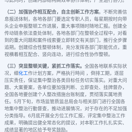
（二）加强协作相互配合，自主创新工作方案
。不断完善信
息报送体制，各地各部门要选定专职人员，每星期按时向带
头企业申报整顿工作进展，重大事项随时随地汇报。创建全
传动链条依法查处体制，各地各部门在整顿全过程中，对看
到的重大问题和案件线索要立即转交有关部门，推行全步骤
追朔。创建综合性整顿体制，充分发挥各部门职能优点，重
视横着相互配合、竖向连动，进行综合性协作整顿。
（三）突显整顿关键，紧抓工作落实。
全国各地联系实际状
况，细
化工
作计划方案，严格执行時间 ，倒排工期，逐层
压实责任，保证集中整治各类目标任务切实落实。对重大问
题、大案要案，各单位要加强判断、立即查处、挂牌督办，
全国各地要创建个人整改措施台账制度，贯彻落实属地责
任。5月下旬，市场监管质监总局会与相关部门进行全国各
地集中整治行動督查，推动进展情况，对于存在的不足加强
分类指导。6月底开展全方位工作汇报，评定集中整治工作
成果，明确提出健全常态化的提议，对本职工作扎扎实实、
成绩显著的地区给予夸奖鼓励。