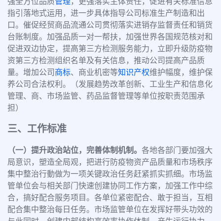
强全方位品质
管理
，更强落实主体责任，促进有关标准信息
指引落地式运用，进一步具体指导公司标准生产制造和出
口。催促经贸商品流通公司贯彻落实进销存监督责任和销货
台账制度。加强品质一对一帮扶，加强世界各国规范核对和
促进双边协定，提高第三方检测服务能力，立即升级防疫物
资第三方检测组织名单及有关信息，推动公司提高产品质
量。增加公司
商标
、商业机密等
知识产权
维护幅度，维护保
养公司合法权利。（发展趋势改革创新、工业生产和信息化
管理、商、市场监管、药品监督管理等单位按职责范围承
担）
三、工作标准
（一）提升政治站位，完善体制机制。
各地各部门要加强大
局意识，塑造全局观，把进行防疫物资产品质量和市场秩序
集中整治行動做为一项关键政治任务赶紧抓实抓细。市场监
管单位会与相关部门快速创建协同工作方案，加强工作中综
合，搞好配合服务项目。各单位紧密配合、敢于担当，互相
配合集中整治每日任务。市场监管单位在发挥好带头功效的
与此同时，创建内部结构高效率协作体制，产生运行协力。