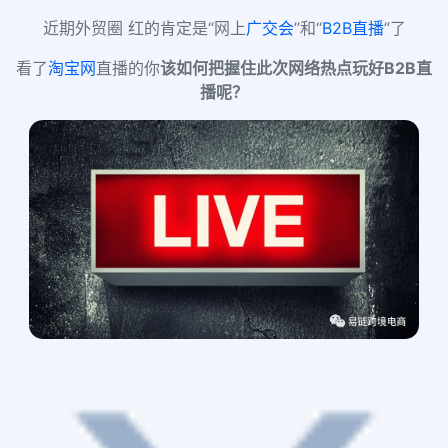
近期外贸圈 红的肯定是“
网上
广交会
”和“
B2B
直播
”了
看了
淘宝网
直播的你
该如何把握住此次网络热点玩好B2B直
播呢？