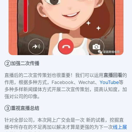
②
加强二次传播
直播后的
二次宣传策划
也很重要！我们可以运用
直播回看
的
作用，根据多种方式，Facebook、Wechat、
YouTube
等
多种多样新闻媒体方式开展二次宣传策划，提高认知度，加
强对公司的印像。
③重
视直
播总结
针对全部公司，本次网上广交会是一次 新的试着，挖掘直
播中所存在的不足再加以解决才算是更强的为下一次
线上展