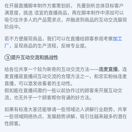
在开展直播脚本制作方案策划前， 先要剖析总体目标
客户
满意度
，挑选 适宜的直播商品，再在脚本制作中添加可以
吸引住许多人的产品需求点，并融进到商品的互动交流展现
阶段中。
若不方便展现商品，我们可以在直播给顾客参观考察
加工
厂
，呈现商品的
生产流程
，反映专业度。
③提升互动交流和挑战性
给各位共享一个较为新奇的互动交流方法——
连麦直播
。连
麦直播是直播间互动交流的合理方法之一，和忠实粉絲连麦
直播，可以激发收看者的主动性。
假如能在直播间邀约一些以前
协作过的顾客
来开展互动交
流，也无外乎一个顾客帮你背诵的好方法。
如果有标准大家还能够请一些
领域达人
讲解行业趋势，共享
一些领域网络热点、发展趋势讲解，吸引住越来越多的潜在
性顾客。