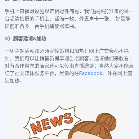
手机上直播对设施规定相对性简易，我们要提前准备的是一
台超清拍摄的
手机上
、
话筒
一枚、
外置声卡
一张， 好是能
提前准备多一台手机播放器歌曲。
3）顾客邀请&加热
一切主题活动都必须宣传策划和加热！网上广交会都不除
外。我们可以让销售员提早
通告老顾客
，邀请她们来收看；
对有合作意向的商家还可以传出直播邀请；自然大家不能忘
记了
社交媒体服务平台
，尽量的在
Facebook
、外在网上瘋
狂加热。