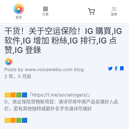
分类
菜单
首页
干货！关于空运保险！IG 購買,IG
软件,IG 增加 粉絲,IG 排行,IG 点
赞,IG 登錄
Posts by www.voiceweibo.com blog
2 年，5 月前
🟨🟧🟩🟦『https://t.me/socialrogers/』
D、商业保险货物新项目：请详尽将中英产品名填好入此
栏，若有其他独特或额外名字也请详尽填好
🟨🟧🟩🟦