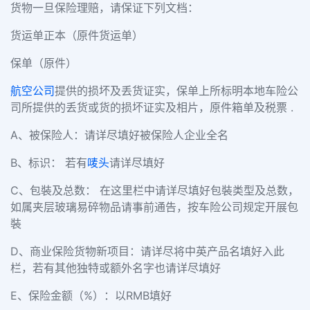
货物一旦保险理赔，请保证下列文档：
货运单正本（原件货运单）
保单（原件）
航空公司
提供的损坏及丢货证实，保单上所标明本地车险公
司所提供的丢货或货的损坏证实及相片，原件箱单及税票 .
A、被保险人：请详尽填好被保险人企业全名
B、标识： 若有
唛头
请详尽填好
C、包裝及总数： 在这里栏中请详尽填好包裝类型及总数，
如属夹层玻璃易碎物品请事前通告，按车险公司规定开展包
裝
D、商业保险货物新项目：请详尽将中英产品名填好入此
栏，若有其他独特或额外名字也请详尽填好
E、保险金额（%）：以RMB填好