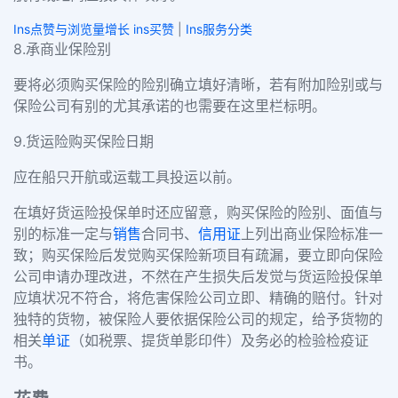
Ins点赞与浏览量增长 ins买赞
|
Ins服务分类
8.承商业保险别
要将必须购买保险的险别确立填好清晰，若有附加险别或与
保险公司有别的尤其承诺的也需要在这里栏标明。
9.货运险购买保险日期
应在船只开航或运载工具投运以前。
在填好货运险投保单时还应留意，购买保险的险别、面值与
别的标准一定与
销售
合同书、
信用证
上列出商业保险标准一
致；购买保险后发觉购买保险新项目有疏漏，要立即向保险
公司申请办理改进，不然在产生损失后发觉与货运险投保单
应填状况不符合，将危害保险公司立即、精确的赔付。针对
独特的货物，被保险人要依据保险公司的规定，给予货物的
相关
单证
（如税票、提货单影印件）及务必的检验检疫证
书。