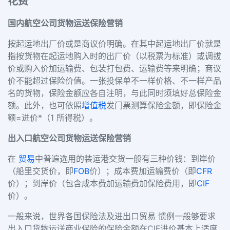
花费
国内航空公司货物运送保险营销
按起运地出厂价或是商议价明确。在其中起运地出厂价就是
指按货物在起运地购入时的出厂价（以税票为标准）或调拔
价或购入价加运输费、包装打包费、运输费等来明确；商议
价不能超过保险价值。一张投保单不一样价格、不一样产品
名的货物，保险金额应各自注明，与此同时须填好总保险金
额。此外，也可依照
增值税
发门票测算保险金额，即保险金
额=进价*（1 所得税）。
出入口航空公司货物运送保险营销
在
贸易
中普遍选用的装运港交货一般有三种价钱：到岸价
（船里交货价，即
FOB
价）；成本费加运输费价（即
CFR
价）；到岸价（包含成本费加运输费加保险费用，即
CIF
价）。
一般来说，世界各国保险法及进出口贸易 惯例一般够要求
出入口货物运送商业保险的保险金额在CIF进价基本上适度