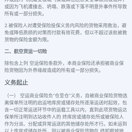
或因为飞机遭撞击、坍塌、跌落或下落不明意外事件所导致
所有或一部分损失。
2.被保险人对遭受保险投保义务内风险的货物采用救治，避
免或降低质损的对策而付款有效花费，但以不超过该批被救
货物的保险金额为限。
二、航空货运一切险
除包含上列 空运保险条款外，本商业保险还承担被商业保
险货物因为外界缘故造成的所有或一部分损失。
义务起止
（一） 空运商业保险负“仓至仓”义务，自被商业保险货物选
离保单所注明的启运地库房或储存处所逐渐运送时起效，包
含一切正常运送环节中的运载工具以内，直到此项货物运达
保单所注明到达站收件人的 终库房或储存处所或被保险人
作为分派、分配或异常运送的其他储存处所才行。如未运到
以上库房或储存处所，则以被商业保险货物在 终卸载掉地