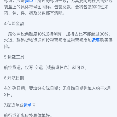
标识，应与
提单
上所述的标识一致，尤其要同刷在货物外包
装盒上的具体符号图同样。包裝总数，要将包裝的特性如
箱、包、件、捆及总数都写清晰。
4.保险金额
一般依照税票额度10%加持测算，加持占比不能超过30%；
水道、联路货物运送可按税票额度或税票额度加
运费
购买保
险。
5.运载工具
航空货运，仅写 空运（或航班信息）就可以。
6.开航日期
有准确日期，要填好实际日期；无准确日期则填入约于X月
X日。
7.提货单或
运单
号
航行或距离应按具体填好。