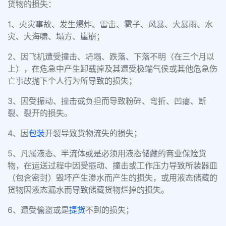
货物的损失：
1、火灾事故、发生爆炸、雷击、雹子、风暴、大暴雨、水
灾、大海啸、塌方、崖崩；
2、因飞机遭受撞击、坍塌、跌落、下落不明（在三个月以
上），在危急中产生卸载掉及其遭受极端气侯或其他危急伤
亡事故抛下个人行为所导致的损失；
3、因受振动、撞击或负担而导致粉碎、弯折、凹瘪、断
裂、裂开的损失。
4、因
包装
开裂导致货物流失的损失；
5、凡属液态、半流体或是必须用液态储藏的商业保险货
物，在运送过程中因受振动、撞击或工作压力导致所装器皿
（包含密封）毁坏产生渗水而产生的损失，或用液态储藏的
货物因液态漏水而导致储藏货物烂掉的损失。
6、遭受偷盗或是
提货
不到的损失；