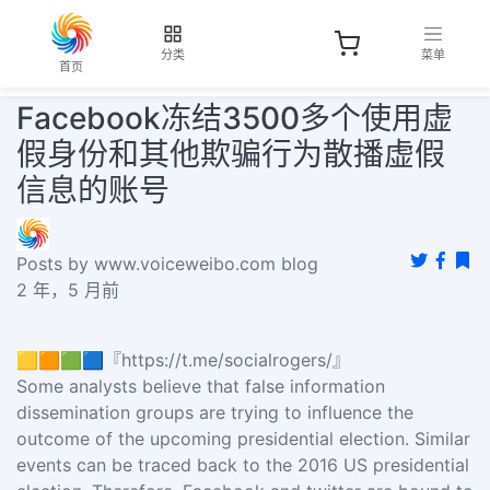
分类
菜单
首页
Facebook冻结3500多个使用虚
假身份和其他欺骗行为散播虚假
信息的账号
Posts by www.voiceweibo.com blog
2 年，5 月前
🟨🟧🟩🟦『https://t.me/socialrogers/』
Some analysts believe that false information
dissemination groups are trying to influence the
outcome of the upcoming presidential election. Similar
events can be traced back to the 2016 US presidential