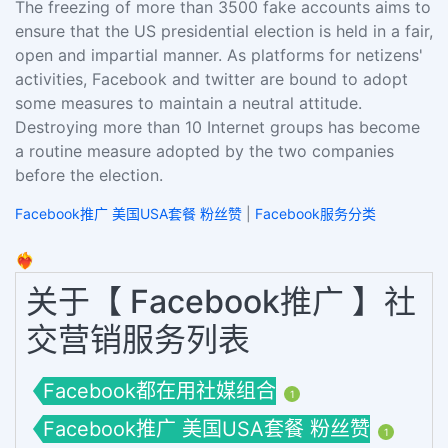
The freezing of more than 3500 fake accounts aims to
ensure that the US presidential election is held in a fair,
open and impartial manner. As platforms for netizens'
activities, Facebook and twitter are bound to adopt
some measures to maintain a neutral attitude.
Destroying more than 10 Internet groups has become
a routine measure adopted by the two companies
before the election.
Facebook推广 美国USA套餐 粉丝赞
|
Facebook服务分类
❤️‍🔥
关于【 Facebook推广 】社
交营销服务列表
Facebook都在用社媒组合
1
Facebook推广 美国USA套餐 粉丝赞
1