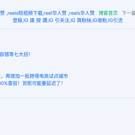
reels短视频下载,reel华人赞 ,reels华人赞
博客首页
下一篇
登錄,IG 誰 按 讚,IG 引关注,IG 買粉絲,IG增粉,IG引流
”容错等七大招！
权，再增加一批跨境电商试点城市
00%查验！货柜可能要延迟了！