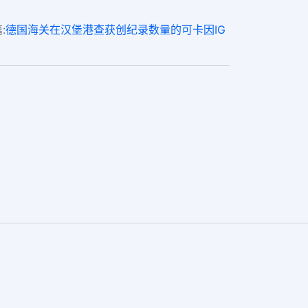
:
德国海关在汉堡港查获创纪录数量的可卡因IG