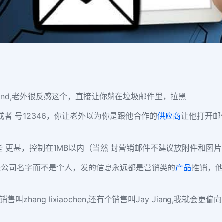
friend,老外很反感这个，直接让你躺在垃圾邮件里，拉黑
或者 号12346，你让老外以为你是跟他合作的
供应商
让他打开邮
些 更甚，控制在1MB以内（当然 封营销邮件不建议放附件和图
是公司名字而不是个人，发的信息永远都是营销类的
产品
推销，他
售叫zhang lixiaochen,还有个销售叫Jay Jiang,我