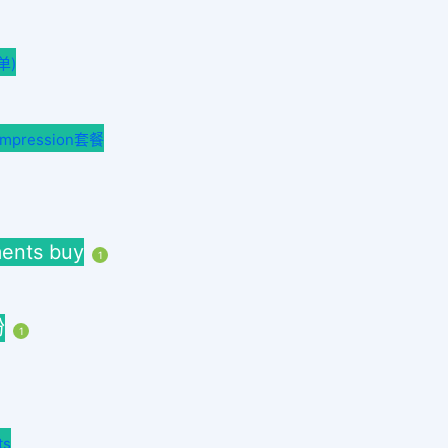
单)
ression套餐
nts buy
1
粉
1
ts