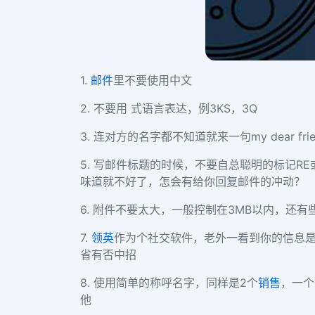
1.
邮件
里不要使用中文
2. 不要用
式语言表达，例3KS，3Q
3. 连对方的名字都不知道就来一句my dear 
5. 写邮件标题的时候，不要自总聪明的标记RE
味道就不好了，怎会有给你回复邮件的冲动？
6. 附件不要太大，一般控制在3MB以内，还有
7.
领英
作为个社交软件，老外一看到你的信息
省有否中招
8. 使用简单的称呼名字，同样是2个
销售
，一个销
他