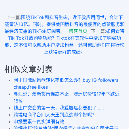
上一篇:
围绕TikTok和抖音生态，近千款应用问世，合计下
载量达13亿。同时，提供美国版抖音的最便宜的点赞服务和
最经济实惠的TikTok订阅者。
博客首页
下一篇:
如何看待
Tik Tok开放购物功能？Tiktok在其软件中增加了购买功
能，这不仅可以帮助用户增加粉丝，还可帮助他们在排行榜
上获得更好的成绩。
相似文章列表
阿里国际站询盘转化率低怎么办？buy IG followers
cheap,free likes
寻汇说：澳新货币连跌不止，澳洲房价较17年下跌近
15%
线上广交会的第一天，我尴尬癌都要犯了……
跨境电商平台四大天王到底选哪个好呢？
申报要素—真实详细有效
流氓律所“钓鱼执法”屡次得手？卖家如何自顾才是正