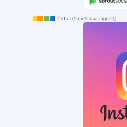
🟨🟧🟩🟦『https://t.me/socialrogers/』