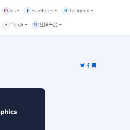
Ins
Facebook
Telegram
Tiktok
社媒产品
社