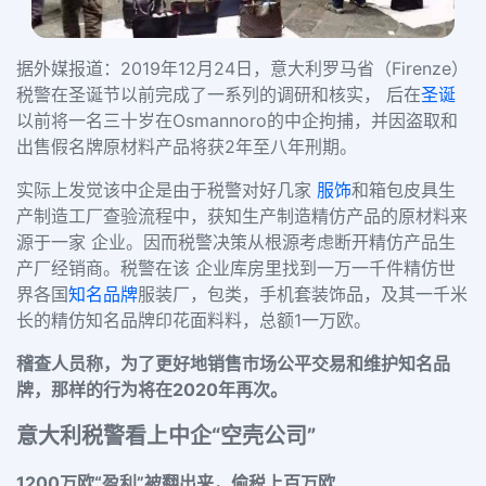
据外媒报道：2019年12月24日，意大利罗马省（Firenze）
税警在圣诞节以前完成了一系列的调研和核实， 后在
圣诞
以前将一名三十岁在Osmannoro的中企拘捕，并因盗取和
出售假名牌原材料产品将获2年至八年刑期。
实际上发觉该中企是由于税警对好几家
服饰
和箱包皮具生
产制造工厂查验流程中，获知生产制造精仿产品的原材料来
源于一家 企业。因而税警决策从根源考虑断开精仿产品生
产厂经销商。税警在该 企业库房里找到一万一千件精仿世
界各国
知名品牌
服装厂，包类，手机套装饰品，及其一千米
长的精仿知名品牌印花面料料，总额1一万欧。
稽查人员称，为了更好地销售市场公平交易和维护知名品
牌，那样的行为将在2020年再次。
意大利税警看上中企“空壳公司”
1200万欧“盈利”被翻出来，偷税上百万欧