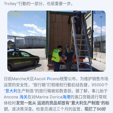
Trolley”行動的一部分，也是重要一步。
日前Marche大区Ascoli
Pi
ceno税警公布，为维护销售市场
运营的安全性，“旅行箱”打假维权行動初战告捷，95000个
“
意大利
生产制造”的旅行箱被如数查获。
据了解，事儿始于
Ancona
海关
在对Marina Dorica
海港
的進口货箱进行常规
体检时
发觉一批从
运进的货品却放有“意大利生产制造”的标
识
，遂决策深查。
检查员通过三个月的监管，
阻拦了50好