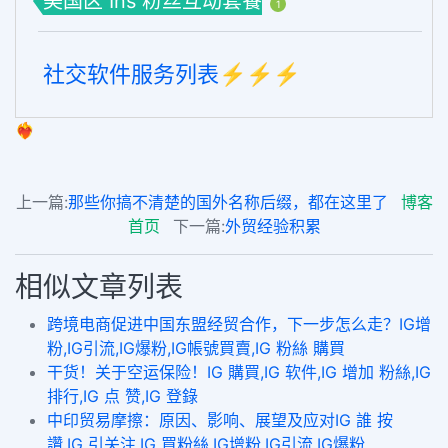
美国区 Ins 粉丝互动套餐
1
社交软件服务列表⚡️⚡️⚡️
❤️‍🔥
上一篇:
那些你搞不清楚的国外名称后缀，都在这里了
博客
首页
下一篇:
外贸经验积累
相似文章列表
跨境电商促进中国东盟经贸合作，下一步怎么走？IG增
粉,IG引流,IG爆粉,IG帳號買賣,IG 粉絲 購買
干货！关于空运保险！IG 購買,IG 软件,IG 增加 粉絲,IG
排行,IG 点 赞,IG 登錄
中印贸易摩擦：原因、影响、展望及应对IG 誰 按
讚,IG 引关注,IG 買粉絲,IG增粉,IG引流,IG爆粉