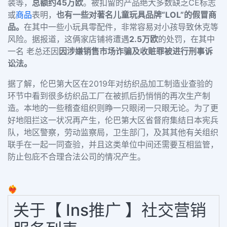
装等，
总额约45万欧
。
被扣留的产品绝大多数缺乏CE标志
或
商品
表明，
也有一些对著名儿童玩具品牌“LOL”的假冒商
品。
在其中一些小玩具零配件，非常容易对小孩导致休克等
风险。
据报道，这俩家店铺将遭遇
2.5万欧
的处罚，在其中
一名 老总还因
因涉嫌销售市场诈骗及收赃罪被进行刑事诉
讼法。
据了解，伦巴第大区在2019年对纺织品加工制造业查验的
环节中看到很多纺织品工厂在被抓后扔悄悄的再次生产制
造。本地的一些稽查组织则睁一只眼闭一只眼无论。为了更
好地阻拦这一状况再产生，伦巴第大区省督府集结日本宪兵
队，地区警察，劳动监察局，卫生部门，及其其他有关组织
联手在一起一同查验，并且这类单位中间还需要互相监管，
防止包庇不合理合法公司的情况产生。
❤️‍🔥
关于【 Ins推广 】社交营销