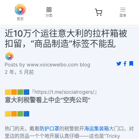
分类
菜单
首页
近10万个运往意大利的拉杆箱被
扣留，“商品制造”标签不能乱
Posts by www.voiceweibo.com blog
2 年，5 月前
🟨🟧🟩🟦『https://t.me/socialrogers/』
意大利税警看上中企“空壳公司”
🟨🟧🟩🟦
热门的天，戴着
防护口罩
的税警掀开
海运集装箱
大门口，对
里边的货品一个个地开展认真仔细——这也是“Tricky