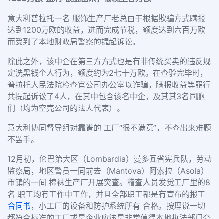
意大利普拉托一名 服饰生产厂老总由于根据欺骗方式瞒报
达到1200万欧的收益，进而完成节税，额度达到六百万欧
而受到了本地财政局警察的提起诉讼。
除此之外，该中企在第三方方式也是有非传统买卖的违反规
定洗黑钱个人行为，额度约为2七十万欧。在查验完毕时，
普拉托人民法院检查官公司办公室以诈骗，瞒报收益等罪行
共提起诉讼了4人，在其中包含该名中企，及其其3名同胞
们（均为空壳公司的法人代表）。
意大利协同督导组对靠谱的 工厂“很不满意”，不查出来难题
不罢手。
12月初，伦巴第大区（Lombardia）曼多瓦省宪兵队，劳动
监察局，地区警员一同前去（Mantova）阿索拉（Asola）
市镇的一间 棉袜生产厂开展突查。稽查人员发觉工厂里的8
名 职工均有工作中工作，并且全部职工都是有宣布的报工
合同书
，小工厂的设备和防护系统所有 合格。按理说一切
都符合标准的工厂或是企业应该是非常值得本地执法部门夸