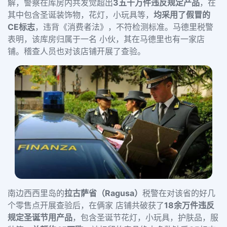
解，警察在库房内共发觉超出
3五十万件违反规定产品
，在
其中包含圣诞装饰物，花灯，小玩具等，
均采用了假冒的
CE标志
，违背《消费者法》，不符检测标准。马德里税警
表明，该库房归属于一名 小伙，其在马德里也有一家店
铺。稽查人员也对该店铺开展了查验。
南边西西里岛的
拉古萨省（Ragusa）
税警在对该省的好几
个零售点开展查验后，在俩家 店铺共破获了
18余万件违反
规定圣诞节用产品
，包含圣诞节花灯，小玩具，护肤品，服