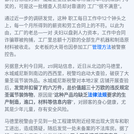
奖的，可是这一批稽查人员却对靠谱的 工厂“很不满意”。
通过近一步的调研发觉，这种 职工每日工作中12个钟头之
上，每一个月所得到的薪资和劳工合同上的不符。以此为
由，工厂的老总––一对 夫妇以盘剥人力资本，工作中合同
诈骗罪被拘捕，工厂里总额十万欧的全部生产机器和制造原
材料被收走。 女老板的大哥也因参加工厂
管理方法
被警察
控告。
另据意大利今日网，ztl网站信息，近日从北边的马德里，
水城威尼斯到南边的西西里，税警均启动大查验，破获了大
量圣诞节装饰品。水城威尼斯税警对本地2家 店铺开展查验
后，
发觉并扣留了约六万件，总价值超三十万欧的违反规定
圣诞节装饰物
，原因是“
这种产品均缺乏
法律法规
要求的生
产制造，進口，材料等信息内容
”，对顾客的身心健康，尤
其是少年儿童，存有安全风险。
马德里税警由于见到一处工程建筑附近经常出现大货车和职
工进出，造成猜疑，随后发觉一处未备案的不法库房。据了