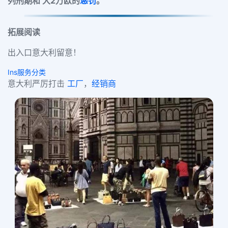
列刑期和 大2万欧的
惩罚
。
拓展阅读
出入口意大利留意！
Ins服务分类
意大利严厉打击
工厂
，
经销商