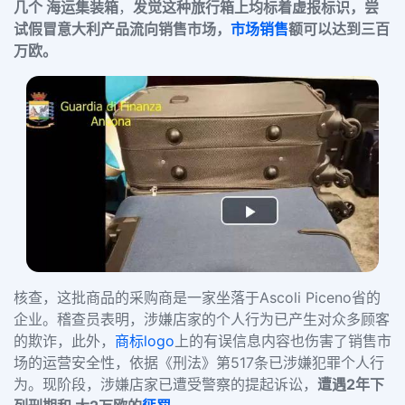
几个 海运集装箱
，
发觉这种旅行箱上均标着虚报标识，尝
试假冒意大利产品流向销售市场，
市场销售
额可以达到三百
万欧。
核查，这批商品的采购商是一家坐落于Ascoli Piceno省的
企业。稽查员表明，涉嫌店家的个人行为已产生对众多顾客
的欺诈，此外，
商标logo
上的有误信息内容也伤害了销售市
场的运营安全性，依据《刑法》第517条已涉嫌犯罪个人行
为。
现阶段，涉嫌店家已遭受警察的提起诉讼，
遭遇2年下