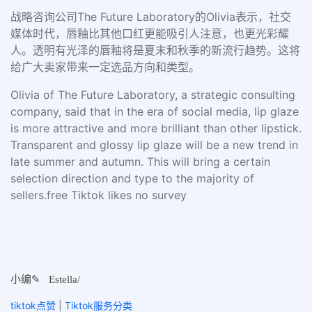
战略咨询公司The Future Laboratory的Olivia表示，社交
媒体时代，唇釉比其他口红更能吸引人注意，也更光彩耀
人。透明有光泽的唇釉将是夏末和秋季的新流行趋势。这将
给广大卖家带来一定选品方向和类型。
Olivia of The Future Laboratory, a strategic consulting
company, said that in the era of social media, lip glaze
is more attractive and more brilliant than other lipstick.
Transparent and glossy lip glaze will be a new trend in
late summer and autumn. This will bring a certain
selection direction and type to the majority of
sellers.free Tiktok likes no survey
小
编
✎
Estella
/
tiktok点赞
|
Tiktok服务分类