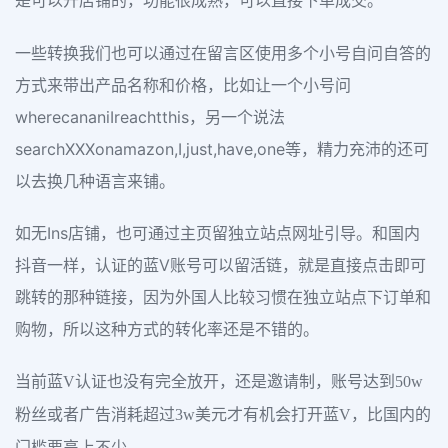
是可以开店铺的，功能很成熟，可以直接下单成交。
一些转换我们也可以通过在留言区使用多个小号自问自答的
方式来带出产品名称和价格，比如让一个小号问
wherecananiIreachtthis，另一个说法
searchXXXonamazon,I,just,have,one等，精力充沛的还可
以去换几种语言来铺。
如无Ins店铺，也可通过主页留独立站点网址引导。和国内
抖音一样，认证的蓝V账号可以留活链，就是直接点击即可
跳转的那种链接，因为外国人比较习惯在独立站点下订单和
购物，所以这种方式的转化率还是不错的。
当前蓝V认证也没有完全放开，还是邀请制，账号达到50w
粉丝或者广告消耗超过3w美元才有机会打开蓝V，比国内的
门槛要高上不少。