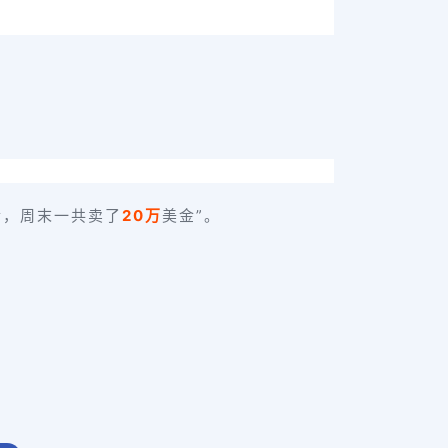
金，周末一共卖了
20万
美金”。