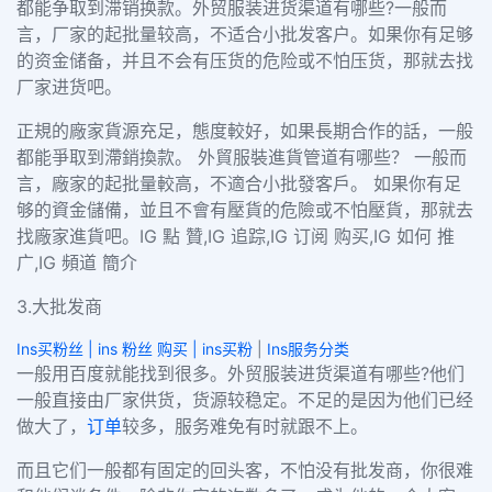
都能争取到滞销换款。外贸服装进货渠道有哪些?一般而
言，厂家的起批量较高，不适合小批发客户。如果你有足够
的资金储备，并且不会有压货的危险或不怕压货，那就去找
厂家进货吧。
正規的廠家貨源充足，態度較好，如果長期合作的話，一般
都能爭取到滯銷換款。 外貿服裝進貨管道有哪些？ 一般而
言，廠家的起批量較高，不適合小批發客戶。 如果你有足
够的資金儲備，並且不會有壓貨的危險或不怕壓貨，那就去
找廠家進貨吧。IG 點 贊,IG 追踪,IG 订阅 购买,IG 如何 推
广,IG 頻道 簡介
3.大批发商
Ins买粉丝 | ins 粉丝 购买 | ins买粉
|
Ins服务分类
一般用百度就能找到很多。外贸服装进货渠道有哪些?他们
一般直接由厂家供货，货源较稳定。不足的是因为他们已经
做大了，
订单
较多，服务难免有时就跟不上。
而且它们一般都有固定的回头客，不怕没有批发商，你很难