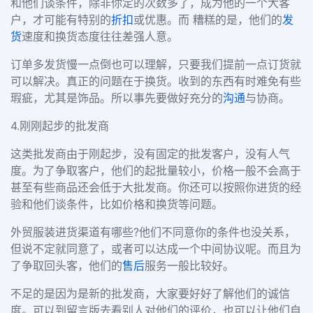
和他们谈条件，除非你定的次数多了，成为他的一个大客
户，才可能有特别的
折扣
或优惠。而 糟糕的是，他们的
发
货
速度和换货态度往往差强人意。
订单多发货慢一点倒也可以理解，只要我们提前一点订货就
可以解决。真正的问题在于换货。收到的东西有时难免有些
瑕疵，尤其是饰品。所以事先要做好充分的
沟通
与协商。
4.刚刚起步的批发商
这类批发商由于刚起步，没有固定的批发客户，没有人气
度。为了争取客户，他们的起批量较小，价格一般不会高于
甚至有些商品还会低于大批发商。你还可以按照你进货的经
验和他们谈条件，比如价格和换货等问题。
外贸服装进货渠道有哪些?他们不同意你的条件也没关系，
但说不定就同意了，或者可以达成一个中间协议呢。而且为
了争取回头客，他们的
售后
服务一般比较好。
不足的是因为是新的批发商，大家要好好了解他们的诚信
度。可以到留言版去看别人对他们的评价，也可以让他们自