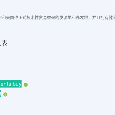
盟和美国也正式技术性贸易壁垒的发源地和高发地，并且拥有健
列表
nts buy
1
粉
1