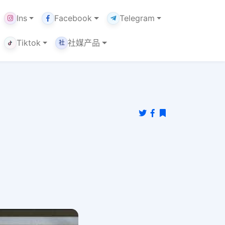
Ins
Facebook
Telegram
Tiktok
社媒产品
社