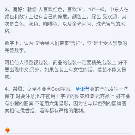
3、喜好
：就像 人喜欢红色，喜欢“8”、“6”一样，中东人在
颜色和数字上也有自己的偏爱。颜色上，绿色 受欢迎，其
次是白色、灰色、咖啡色、以及金光闪闪、珠光宝气的风
格。
数字上，认为“5”会给人们带来“吉祥”，“7”是个受人崇敬的
完整数字。
阿拉伯人很重视包装，商品的包装一定要精美;包装上 好不
要出现中文;另外，如果包装上有女性的话，着装不能太暴
露。
4、禁忌
：尽量不要有God字眼，
圣诞节
类的产品发往一些
保守 时要注意;也不能用十字型的图案和造型;商品上 好不要
有小猪的图案;不能用六角星形，因为它与以色列的国旗图
案相似;像香烟、酒等都有严格的限制。
❤️‍🔥