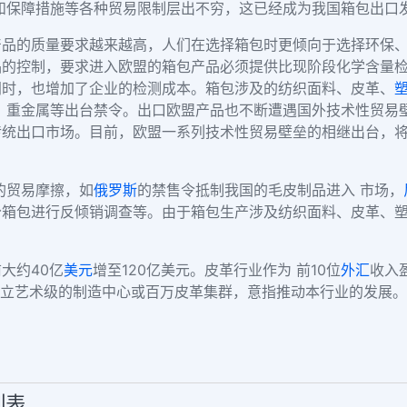
和保障措施等各种贸易限制层出不穷，这已经成为我国箱包出口
产品的质量要求越来越高，人们在选择箱包时更倾向于选择环保
品的控制，要求进入欧盟的箱包产品必须提供比现阶段化学含量
同时，也增加了企业的检测成本。箱包涉及的纺织面料、皮革、
、重金属等出台禁令。出口欧盟产品也不断遭遇国外技术性贸易
传统出口市场。目前，欧盟一系列技术性贸易壁垒的相继出台，
的贸易摩擦，如
俄罗斯
的禁售令抵制我国的毛皮制品进入 市场，
分箱包进行反倾销调查等。由于箱包生产涉及纺织面料、皮革、塑
大约40亿
美元
增至120亿美元。皮革行业作为 前10位
外汇
收入
设立艺术级的制造中心或百万皮革集群，意指推动本行业的发展
列表