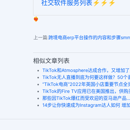
社交软件服务列表⚡️⚡️⚡️
❤️‍🔥
上一篇:
跨境电商erp平台操作的内容和步骤smm pak pan
相似文章列表
TikTok和Atmosphere达成合作，又增
TikTok无人直播到底为何要这样做？50个喜欢
“TikTok电商”2022年英国小店重要节点全览！chea
TikTok的Fire TV应用已在美国推出，供
那些因TikTok爆红而受欢迎的亚马逊产
14步让你快速成为Instagram达人如何 增加 ig f