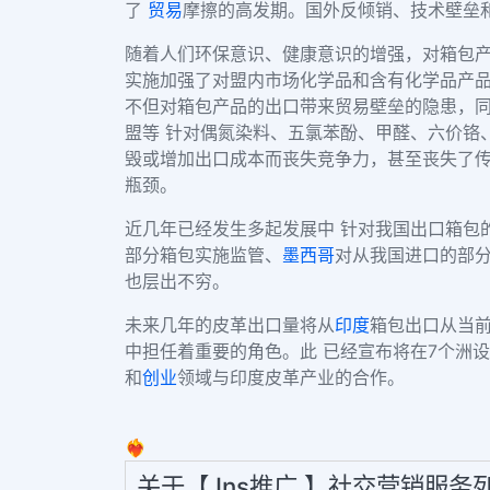
了
贸易
摩擦的高发期。国外反倾销、技术壁垒
随着人们环保意识、健康意识的增强，对箱包
实施加强了对盟内市场化学品和含有化学品产
不但对箱包产品的出口带来贸易壁垒的隐患，
盟等 针对偶氮染料、五氯苯酚、甲醛、六价铬
毁或增加出口成本而丧失竞争力，甚至丧失了
瓶颈。
近几年已经发生多起发展中 针对我国出口箱包
部分箱包实施监管、
墨西哥
对从我国进口的部
也层出不穷。
未来几年的皮革出口量将从
印度
箱包出口从当前
中担任着重要的角色。此 已经宣布将在7个洲
和
创业
领域与印度皮革产业的合作。
❤️‍🔥
关于【 Ins推广 】社交营销服务