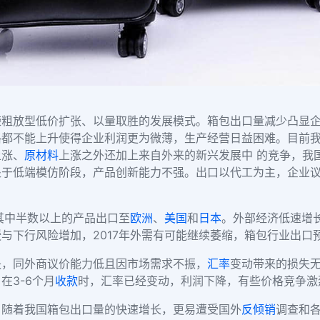
袭粗放型低价扩张、以量取胜的发展模式。箱包出口量减少凸显
格都不能上升使得企业利润更为微薄，生产经营日益困难。目前
上涨、
原材料
上涨之外还加上来自外来的新兴发展中 的竞争，我
处于低端模仿阶段，产品创新能力不强。出口以代工为主，企业
其中半数以上的产品出口至
欧洲
、
美国
和
日本
。外部经济低速增
与下行风险增加，2017年外需有可能继续萎缩，箱包行业出口
失，同外商议价能力低且因市场需求不振，
汇率
变动带来的损失
在3-6个月
收款
时，汇率已经变动，利润下降，有些价格竞争激
。随着我国箱包出口量的快速增长，更易遭受国外
反倾销
调查和