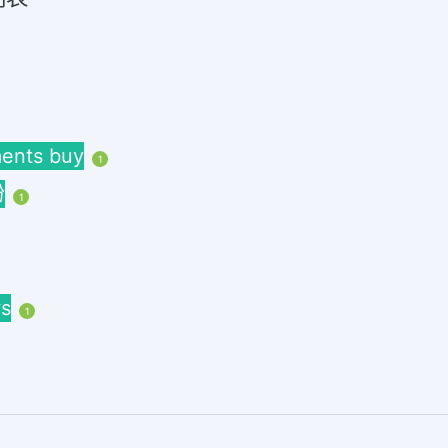
nts buy
1
粉
1
s
1