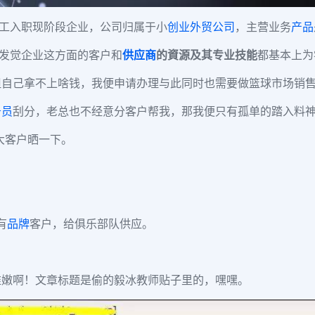
员工入职现阶段企业，公司归属于小
创业
外贸公司
，主营业务
产品
发觉企业这方面的客户和
供应商
的資源及其专业技能
都基本上为
但自己拿不上啥钱，我便申请办理与此同时也需要做篮球市场销
务员
刮分，老总也不经意分客户帮我，那我便只有孤单的踏入料
大客户晒一下。
有
品牌
客户，给俱乐部队供应。
稚嫩啊！文章标题是偷的毅冰教师贴子里的，嘿嘿。