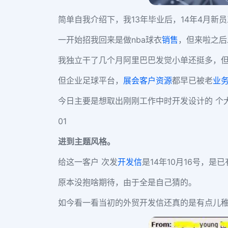
简单自我介绍下，我13年毕业后，14年4月新
一开始招我回来是做nba球衣
销售
，但来啦之后
我独立干了几个月阿里巴巴发觉小单还挺多，
但企业足球平台，
展会
客户资源
都早已被老
业
今日主要是想取出刚刚工作中时开发设计的 个
01
进到主题风格。
给这一客户 次发
开发信
是14年10月16号，是已
原本没抱啥期待，由于
全是自己猜的。
如今看一看当初的外贸开发信还真的是有点儿