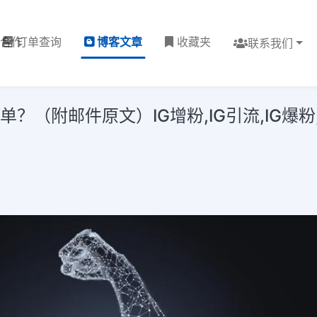
理合作
订单查询
博客文章
收藏夹
联系我们
（附邮件原文）IG增粉,IG引流,IG爆粉,I