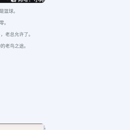
是篮球。
零。
售，老总允许了。
神的老鸟之途。