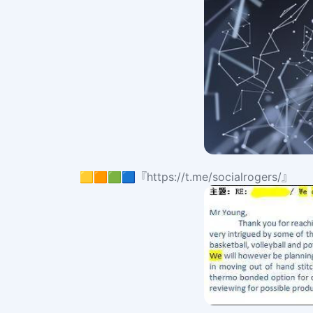
🟨🟧🟩🟦『https://t.me/socialrogers/』