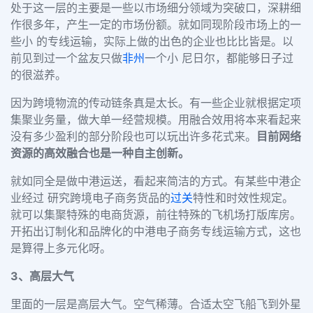
处于这一层的主要是一些以市场细分领域为突破口，深耕细
作很多年，产生一定的市场份额。就如同现阶段市场上的一
些小 的专线运输，实际上做的出色的企业也比比皆是。以
前见到过一个盆友只做
非州
一个小 尼日尔，都能够日子过
的很滋养。
因为跨境物流的传动链条真是太长。有一些企业就根据定项
集聚业务量，做大单一经营规模。用融合效用将本来看起来
没有多少盈利的部分阶段也可以玩出许多花式来。
目前网络
资源的高效融合也是一种自主创新。
就如同全是做中港运送，看起来简洁的方式。有某些中港企
业经过 研究跨境电子商务货品的
过关
特性和时效性规定。
就可以集聚特殊的电商货源，前往特殊的飞机场打版库房。
开拓出订制化和品牌化的中港电子商务专线运输方式，这也
是算得上多元化呀。
3
、高层大气
里面的一层是高层大气。空气稀薄。合适太空飞船飞到外星