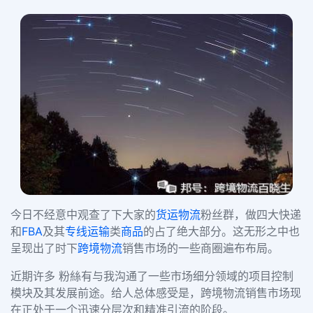
今日不经意中观查了下大家的
货运物流
粉丝群，做四大快递
和
FBA
及其
专线运输
类
商品
的占了绝大部分。这无形之中也
呈现出了时下
跨境物流
销售市场的一些商圈遍布布局。
近期许多 粉絲有与我沟通了一些市场细分领域的项目控制
模块及其发展前途。给人总体感受是，跨境物流销售市场现
在正处于一个迅速分层次和精准引流的阶段。