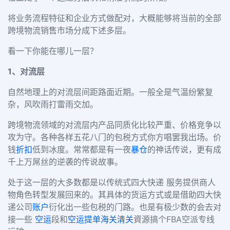
将业务流程特征和企业方式做配对，大概能够将当前的全部
跨境物流销售市场分成下述多层。
看一下你能在哪儿一层？
1
、对流层
自然地理上的对流层间距路面近期。一般全是气温纷繁复
杂，风吹雨打雷雨交加。
跨境物流领域的对流层内产品同质化比较严重、价格竞争以
攻为守。各种各样五花八门的包税方式你方唱罢我出场。价
钱
折扣
低到冰度。常常都是有一夜
暴仓
的神话传说，更有成
千上万屌丝的逆袭的传说故事。
处于这一层的大多数都是以传统式四大快递 服务提供商人
物角色转型发展回来的。其具体的货运方式或是借助四大快
递公司
账户
衍化出一些包税的门路。也是有极少数的会去对
接一些
空运
段和
空运提单
海关清关
資源搞个
FBA
空派专线