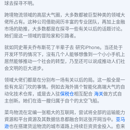
球去探寻不明。
跨境物流领域的高层大气圈，大多数都被巨型种类的领域大
佬所占有。这种公司借助阅历丰富的专业团队，再加上金融
市场的助推，大多数都是在探寻一些有关以后的话题讨论。
她们是这一领域的冒险家和引路者。
就如同史蒂夫乔布斯花了半辈子去 研究iPhone。当还处于
开发环节的情况下，沒有几个人能够想像到一个小小手机上
居然能够推动一个社会的转型，乃至还可以说成推动人们社
会文明的巨大进步。
领域大佬们都是在分别布一场有关以后的局。这一般全是一
些有充足门坎的事情。例如去海外搞个智能化高端大气的自
动化技术仓库，或是去入驻
保税仓
相互配合
海关
做方式自
主创新。她们在造一艘归属于自个的太空飞船。
菜鸟物流在定编一张粗大的互联网，尝试将全部的运输能力
資源和平台資源及其数据信息都融合到这张开网当中。
亚马
逊
也在搭建货运物流的城市道路上持续巨资资金投入。愈来