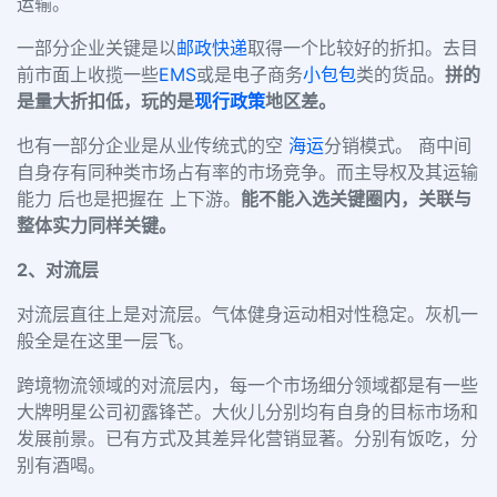
运输。
一部分企业关键是以
邮政快递
取得一个比较好的折扣。去目
前市面上收揽一些
EMS
或是电子商务
小包包
类的货品。
拼的
是量大折扣低，玩的是
现行政策
地区差。
也有一部分企业是从业传统式的空
海运
分销模式。 商中间
自身存有同种类市场占有率的市场竞争。而主导权及其运输
能力 后也是把握在 上下游。
能不能入选关键圈内，关联与
整体实力同样关键。
2
、对流层
对流层直往上是对流层。气体健身运动相对性稳定。灰机一
般全是在这里一层飞。
跨境物流领域的对流层内，每一个市场细分领域都是有一些
大牌明星公司初露锋芒。大伙儿分别均有自身的目标市场和
发展前景。已有方式及其差异化营销显著。分别有饭吃，分
别有酒喝。