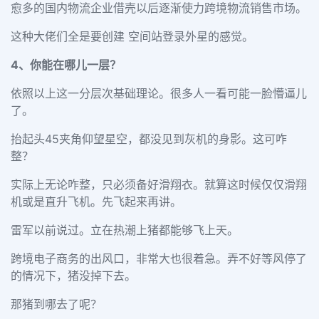
愈多的国内物流企业借壳以后逐渐使力跨境物流销售市场。
这种大佬们全是要创建 空间站登录外星的感觉。
4
、你能在哪儿一层？
依照以上这一分层次基础理论。很多人一看可能一脸懵逼儿
了。
抬起头
45
夹角仰望星空，都没见到灰机的身影。这可咋
整？
实际上无论咋整，只必须备好滑翔衣。就算这时候仅仅滑翔
机或是直升飞机。先飞起来再讲。
雷军以前说过。立在热潮上猪都能够飞上天。
跨境电子商务的出风口，非常大也很着急。弄不好等风停了
的情况下，猪没掉下去。
那猪到哪去了呢？