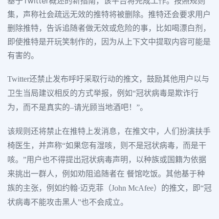
基于Twitter概述的新指南，该平台将完成工作。按照规则
集，声称社会疏远无效的推特将被删除。推特还会要求用户
删除推特，告诉追随者做无效或危险的事，比如喝漂白剂，
即使推特是开玩笑制作的，因为从上下文中提取内容可能是
有害的。
Twitter还禁止发布呼吁采取行动的推文，鼓励其他用户以与
卫生当局建议相反的方式举报，例如“冠状病毒是欺诈行
为，而不是真实的–请光顾当地酒吧！”。
该规则还将禁止在推特上发消息，在推文中，人们扮演扶手
椅医生，并声称“如果您有湿咳，则不是冠状病毒，而是干
咳。”用户也不得提出冠状病毒声明，以种族或国籍为依据
来挑出一群人，例如劝阻追随者在 餐馆吃饭。其他基于种
族的主张，例如约翰·迈克菲（John McAfee）的推文，即“冠
状病毒不能攻击黑人”也不会成立。