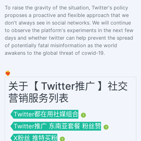
To raise the gravity of the situation, Twitter's policy
proposes a proactive and flexible approach that we
don't always see in social networks. We will continue
to observe the platform's experiments in the next few
days and whether twitter can help prevent the spread
of potentially fatal misinformation as the world
awakens to the global threat of cowid-19.
❤️‍🔥
关于【 Twitter推广 】社交
营销服务列表
Twitter都在用社媒组合
1
Twitter推广 东南亚套餐 粉丝赞
1
X粉丝 推特买粉
1