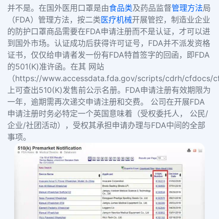
并不是。
在国外医用口罩是由
食品类
及药品监督
管理方法
局
（FDA）管理方法，按二类
医疗机械
开展管控，制造业企业
的防护口罩商品需要在FDA申请注册而不是认证，才可以进
到国外市场。认证成功后获得许可证号，FDA并不派发资格
证书，仅仅给申请者发一份有FDA特首签字的回函，即FDA
的501(K)准许函。在其 网站
（https://www.accessdata.fda.gov/scripts/cdrh/cfdocs
上可查出510(K)发售前公示名册。FDA申请注册有效期限为
一年，逾期需再次递交申请注册和交费。 公司在开展FDA
申请注册时务必特定一个英国意味着（受权委托人， 公民/
企业/社团活动），受权其承担申请办理与FDA中间的全部
事项。