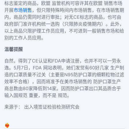
标志鉴定的商品
，欧盟 监管机构可容许其在欧盟 销售市场
开展
市场销售
，但只限特殊時间内市场销售，在市场销售期
内，商品仍需同时进行审批；
对无CE标志的商品
，也可由
政府部门准许机构统一选购（只限肺炎疫情期内）。此外，
以上商品只限护理工作员应用，不可进到一般销售市场和给
别的工作人员应用。
温馨提醒
自然，得到了CE认证和FDA申请注册，也
并不可以一劳永
逸
。
5月7日，FDA 网站表明，她们发觉有60好几家 生产制
造的口罩质量不过关（主要是N95防护口罩的细颗粒物过滤
效率不合格），因而将准予在美市场销售的 防护口罩生产
商总数由80家降低到14家。因而防护口罩出口其品质合乎
输入国规范 重要，而不是 规范。
来源于： 出入境签证检验检测研究会
❤️‍🔥