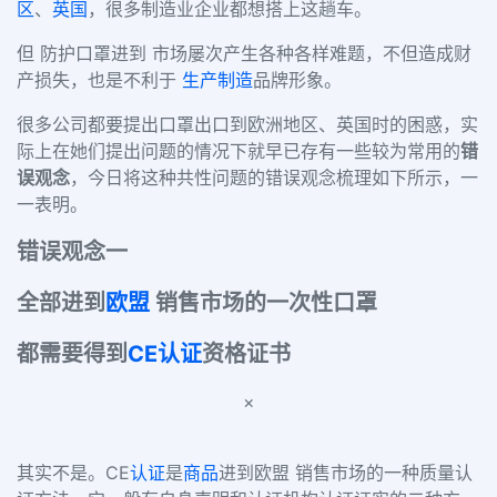
区
、
英国
，很多制造业企业都想搭上这趟车。
但 防护口罩进到 市场屡次产生各种各样难题，不但造成财
产损失，也是不利于
生产制造
品牌形象。
很多公司都要提出口罩出口到欧洲地区、英国时的困惑，实
际上在她们提出问题的情况下就早已存有一些较为常用的
错
误观念
，今日将这种共性问题的错误观念梳理如下所示，一
一表明。
错误观念一
全部进到
欧盟
销售市场的一次性口罩
都需要得到
CE认证
资格证书
×
其实不是。
CE
认证
是
商品
进到欧盟 销售市场的一种质量认