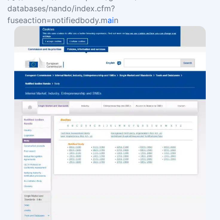
databases/nando/index.cfm?
fuseaction=notifiedbody.m
ai
n