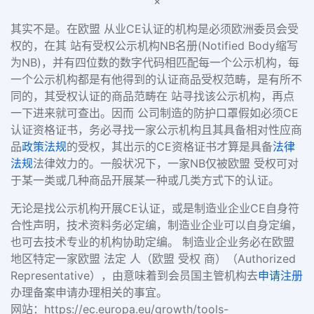
×
其实不是。
在欧盟 从业CE认证的机构是必须欧洲委员会受
权的，在其 站有受权公示机构NB名册(Notified Body缩写
为NB)，并有四位数的数字代码相匹配每一个公示机构，每
一个公示机构都是有他得到的认证商品受权范畴，是有所不
同的，其受权认证的商品范畴在 站寻找该公示机构，再点
一下进来就可查出。因而 公司制造的防护口罩假如必须CE
认证资格证书，务必寻找一家公示机构且其具备相对性应商
品
政策法规
的受权，其出示的CE资格证书才算是具备
法律
法规
法律效力的。一般状况下，一家NB仅被欧盟 受权可对
于某一类或几种商品开展某一种或几类方式下的认证。
无论是找公示机构开展CE认证，或是制造业企业CE自身符
合性声明，技术资料务必定编，制造业企业可以自身定编，
也可去技术专业的机构协助定编。 制造业企业务必在欧盟
地区特定一家欧盟 法定 人（欧盟 受权 商）（Authorized
Representative），由意味着到会员国主管机构去
申请注册
办理备案申请办理相关的事宜。
网站：https://ec.europa.eu/growth/tools-