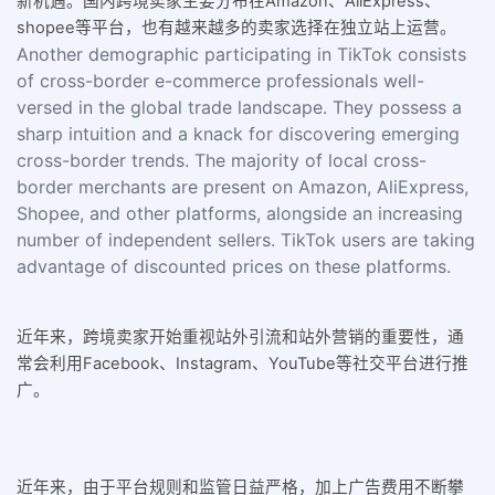
新机遇。国内跨境卖家主要分布在Amazon、AliExpress、
shopee等平台，也有越来越多的卖家选择在独立站上运营。
Another demographic participating in TikTok consists
of cross-border e-commerce professionals well-
versed in the global trade landscape. They possess a
sharp intuition and a knack for discovering emerging
cross-border trends. The majority of local cross-
border merchants are present on Amazon, AliExpress,
Shopee, and other platforms, alongside an increasing
number of independent sellers. TikTok users are taking
advantage of discounted prices on these platforms.
近年来，跨境卖家开始重视站外引流和站外营销的重要性，通
常会利用Facebook、Instagram、YouTube等社交平台进行推
广。
近年来，由于平台规则和监管日益严格，加上广告费用不断攀