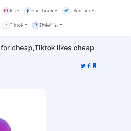
Ins
Facebook
Telegram
Tiktok
社媒产品
社
cheap,Tiktok likes cheap