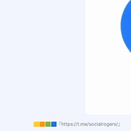
🟨🟧🟩🟦『https://t.me/socialrogers/』