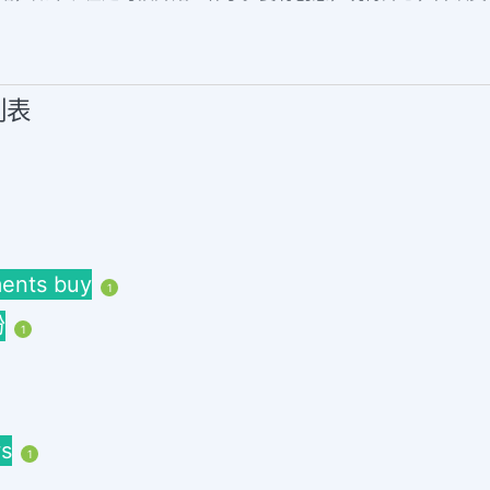
列表
nts buy
1
粉
1
s
1