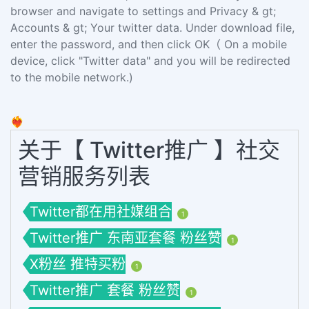
browser and navigate to settings and Privacy & gt;
Accounts & gt; Your twitter data. Under download file,
enter the password, and then click OK（ On a mobile
device, click "Twitter data" and you will be redirected
to the mobile network.)
❤️‍🔥
关于【 Twitter推广 】社交
营销服务列表
Twitter都在用社媒组合
1
Twitter推广 东南亚套餐 粉丝赞
1
X粉丝 推特买粉
1
Twitter推广 套餐 粉丝赞
1