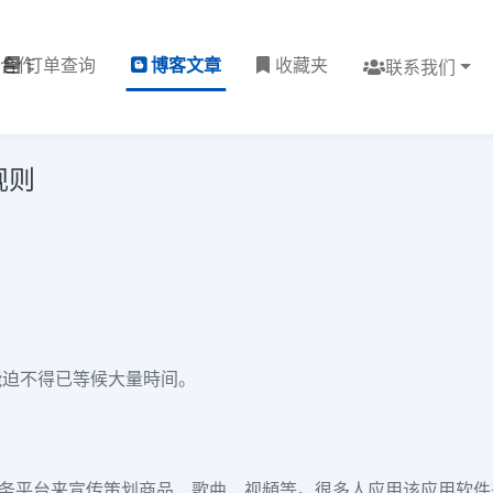
理合作
订单查询
博客文章
收藏夹
联系我们
规则
可能迫不得已等候大量時间。
一个优异的服务平台来宣传策划商品，歌曲，视頻等。很多人应用该应