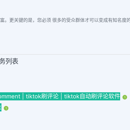
力丰富。更关键的是，您必须 很多的受众群体才可以变成有知名度
服务列表
omment | tiktok刷评论 | tiktok自动刷评论软件
1
丝
1