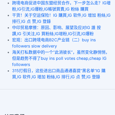
跨境电商促进中国东盟经贸合作，下一步怎么走？IG增
粉,IG引流,IG爆粉,IG帳號買賣,IG 粉絲 購買
干货！关于空运保险！IG 購買,IG 软件,IG 增加 粉絲,IG
排行,IG 点 赞,IG 登錄
中印贸易摩擦：原因、影响、展望及应对IG 誰 按
讚,IG 引关注,IG 買粉絲,IG增粉,IG引流,IG爆粉
宏观：出口跨境电商B2C产业链（二）buy ins
followers slow delivery
海关打私数据中的一个“此消彼长”，虽然变化静悄悄，
但是趋势不得了buy ins poll votes cheap,cheap IG
followers
315打假日，这些进出口商品通通喜提“黑名单”IG 購
買,IG 软件,IG 增加 粉絲,IG 排行,IG 点 赞,IG 登錄