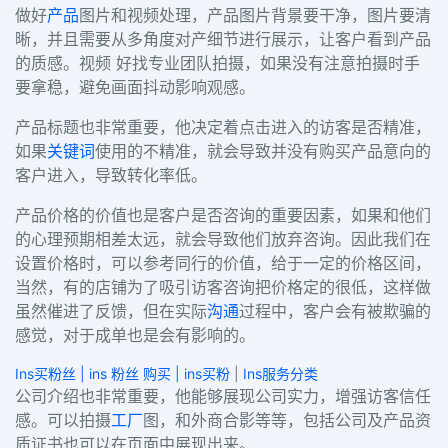
做好
产品
图片和视频处理，产品图片背景要干净，图片要清
晰，并且需要从多角度对产细节进行展示，让客户看到产品
的质感。视频 好找专业团队拍摄，如果没有注意拍摄时手
要拿稳，避免画面抖动影响观感。
产品标题也非常重要，他决定着点击进入的访客是否精准，
如果
关键词
使用的不精准，就会导致并没有购买产品意向的
客户进入，导致转化率低。
产品价格的价值也是客户是否咨询的重要因素，如果和他们
的心理预期相差太远，就会导致他们放弃咨询。因此我们在
设置价格时，可以参考同行的价值，给于一定的价格区间，
当然，有的店铺为了吸引访客咨询把价格定的很低，这样做
虽然催进了反馈，但在实际
沟通
过程中，客户会有被欺骗的
感觉，对于成单也是会有影响的。
Ins买粉丝 | ins 粉丝 购买 | ins买粉
|
Ins服务分类
公司介绍也非常重要，他能够展现公司实力，增强访客信任
感。可以拍摄
工厂
图，和外商合影等等，包括公司及产品资
质证书也可以在页面中展现出来。