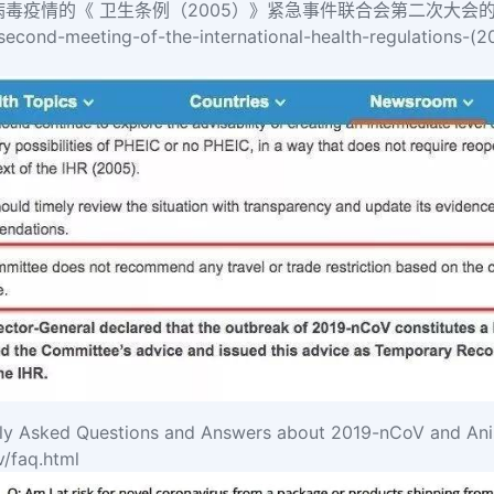
冠病毒疫情的《 卫生条例（2005）》紧急事件联合会第二次大会
second-meeting-of-the-international-health-regulations-
d Questions and Answers about 2019-nCoV and An
/faq.html