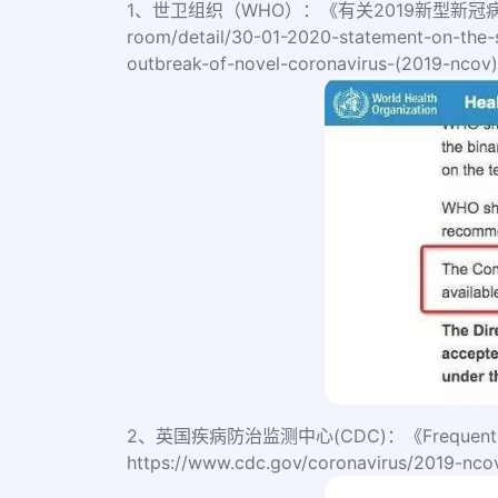
1、世卫组织（WHO）：《有关2019新型新
room/detail/30-01-2020-statement-on-the-
outbreak-of-novel-coronavirus-(2019-ncov)
2、英国疾病防治监测中心(CDC)：《Frequently Aske
https://www.cdc.gov/coronavirus/2019-ncov