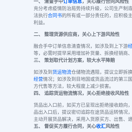
一、 清查手中
订单信息
，关心履行合同风险性
充分考虑疫情防治局势持续升級，公司生产制
法执行
合同书
的所有或一部分责任的，应积极主
利益。
二、 整理货源供应商，关心上下游风险性
融合手中订单信息清查情况，如涉及到上下游
等，必需时提早采用增加补货量、拆换经销商
三、 策划取代计划方案，较大水平降赔
如涉及到
货运物流
仓储物流遇阻，提议立即拆
经营
情况；如涉及到目地国或货品流过的第三
方代售等方法，较大程度上减少损害。
四、 追踪货运物流情况，关心拒绝接收风险性
货品出入口前，如买方已呈现出拒绝接收趋向
品出入口后，提议密切追踪在途货品运转情况
主动开展货品解决，采用入货原买方、出售、
五、 督促买方履行合同，关心
收汇
风险性