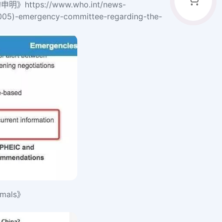
的申明》
https://www.who.int/news-
(2005)-emergency-committee-regarding-the-
imals》