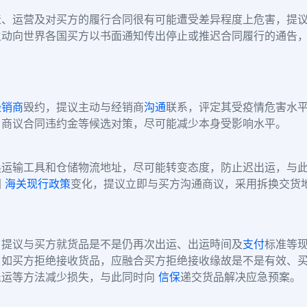
造、运营及对买方的履行合同很有可能遭受差异程度上危害，提
动向世界各国买方以书面通知传出停止或推迟合同履行的通告，
经销商
毁约，提议主动与经销商
沟通
联系，评定其受疫情危害水
、商议合同违约金等候选对策，尽可能减少本身受影响水平。
换运输工具和仓储物流地址，尽可能转变态度，防止迟出运，与
国
海关
现行政策
变化，提议立即与买方沟通商议，采用拆换交货
，提议与买方就货品是不是仍再次出运、出运時间及
支付
标准等
，如买方拒绝接收货品，应融合买方拒绝接收缘故是不是有效、
退运等方法减少损失，与此同时向
信保
递交货品解决应急预案。