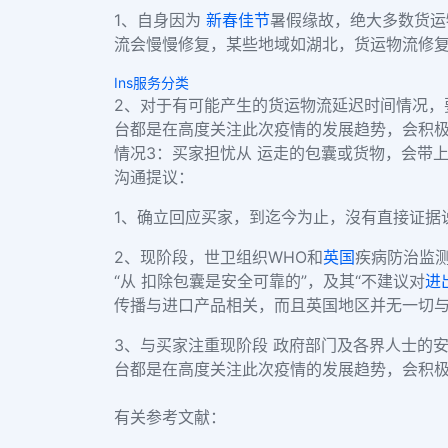
1、自身因为
新春佳节
暑假缘故，绝大多数货运
流会慢慢修复，某些地域如湖北，货运物流修
Ins服务分类
2、对于有可能产生的货运物流延迟时间情况，
台都是在高度关注此次疫情的发展趋势，会积
情况3：买家担忧从 运走的包囊或货物，会带
沟通提议：
1、确立回应买家，到迄今为止，沒有直接证据
2、现阶段，世卫组织WHO和
英国
疾病防治监
“从 扣除包囊是安全可靠的”，及其“不建议对
进
传播与进口产品相关，而且英国地区并无一切与
3、与买家注重现阶段 政府部门及各界人士的
台都是在高度关注此次疫情的发展趋势，会积
有关参考文献：