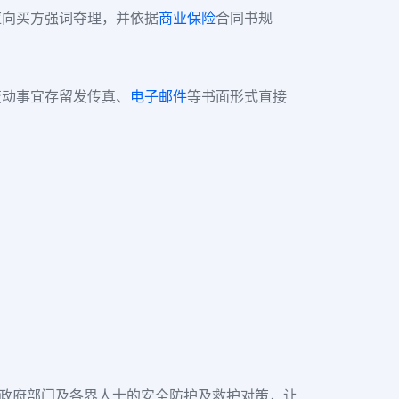
应向买方强词夺理，并依据
商业保险
合同书规
变动事宜存留发传真、
电子邮件
等书面形式直接
 政府部门及各界人士的安全防护及救护对策，让