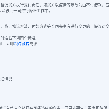
即督促买方执行支付责任，如买方以疫情等缘故为由不付借款，
保险彼此一同进行降赔工作中。
间、货运物流方法、付款方式等合同书事宜进行变更的，提议对
通时遵循下列四个标准
通，立即
跟踪顾客
需求
沟通
情况
对订单信息交货很有可能造成的危害。但另外要告之买家现阶段