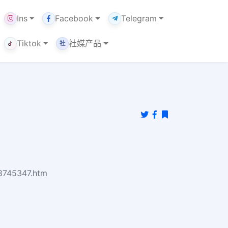
Ins
Facebook
Telegram
Tiktok
社媒产品
社
38745347.htm