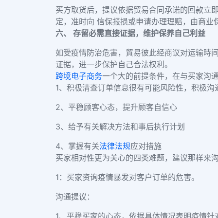
买方取货后，提议依据贸易合同承诺的回款立
定，准时向 信保报损或申请办理理赔，由商业
六、 存留必需直接证据，维护保养自己利益
如受疫情防治危害，貿易彼此经商议对运输時
证据，进一步保护自己合法权利。
跨境电子商务
一个大的前提条件，在与买家沟
1、积极清查订单信息很有可能风险性，积极沟
2、平稳顾客心态，提升顾客自信心
3、给予有关解决方法和事后执行计划
4、掌握有关
法律法规
应对措施
买家相对性更为关心的四类难题，建议那样来
1：买家资询疫情暴发对客户订单的危害。
沟通提议：
1、平稳买家的心态，依据具体情况表明疫情针