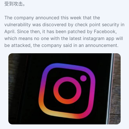
受到攻击。
The company announced this week that the
vulnerability was discovered by check point security in
April. Since then, it has been patched by Facebook,
which means no one with the latest instagram app will
be attacked, the company said in an announcement.