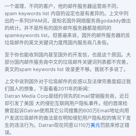
一个道理，不同的客户，他的邮件服务器运营商不同，
spam keywords list 内容的设定也是有差异的。上文中列
出的一系列SPAM词，是知名国外网络服务商godaddy做出
的统计。并不是所有的国外邮件服务器都是相同的
spamkeywords list。但普遍来说，国外的邮件服务器的反
垃圾邮件的英文关键词力度甩国内服务商几条街。
至于你也能收到国内甚至国外的开发信，也是这个原因。大
部分国内邮件服务商中文的垃圾邮件关键词列表都不完善，
英文的spam keywords list 收录更不够。我就不多说了。
上文中说到国外对于垃圾邮件的反感以及法律完善度超过我
们国人的想象，下面看看2011年的新闻：
Datran Media Corp是纽约领先的Email营销服务商，近日
却引发了美国 大的侵犯互联网用户隐私事件。纽约首席检
察官起诉Datran使用其它公司搜集的600万Email地址向用
户发送垃圾邮件的做法是在明知侵犯用户隐私权的情况下发
生的违法行为。Datran现在同意以110万
美元
罚款来修正错
误。