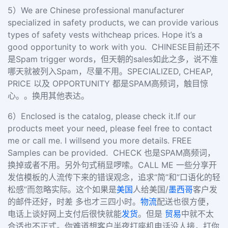
5）We are Chinese professional manufacturer
specialized in safety products, we can provide various
types of safety vests withcheap prices. Hope it’s a
good opportunity to work with you.
CHINESE目前还不
是Spam trigger words，但天朝的sales如此之多，说不准
哪天就被列入Spam，尽量不用。SPECIALIZED, CHEAP,
PRICE 以及 OPPORTUNITY 都是SPAM高频词，触目惊
心。。换用其他表达。
6）Enclosed is the catalog, please check it.If our
products meet your need, please feel free to contact
me or call me. I willsend you more details. FREE
Samples can be provided.
CHECK 也是SPAM高频词，
换掉或者不用。另外句式稍显啰嗦。CALL ME 一些分享开
发信模板的人流传下来的错误观念，追求“简”和“口语化的轻
松感”而忽略实际。这个如果是
美国
人给美国/
墨西哥
客户发
的邮件还好，时差 多也才三四小时。
物流
配送也很方便，
电话上谈好网上支付后很快就能
发货
。但是
贸易
中就不太
合适也不正式。你难道想客户半夜打座机电话没人接，打你