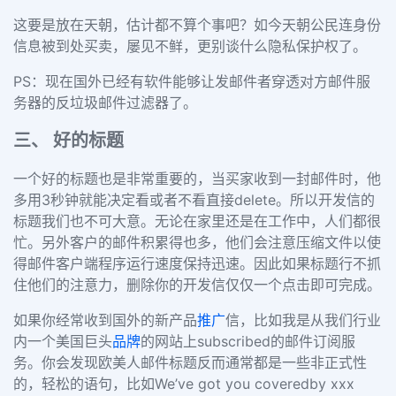
这要是放在天朝，估计都不算个事吧？如今天朝公民连身份
信息被到处买卖，屡见不鲜，更别谈什么隐私保护权了。
PS：现在国外已经有软件能够让发邮件者穿透对方邮件服
务器的反垃圾邮件过滤器了。
三、 好的标题
一个好的标题也是非常重要的，
当买家收到一封邮件时，他
多用3秒钟就能决定看或者不看直接delete。
所以开发信的
标题我们也不可大意。无论在家里还是在工作中，人们都很
忙。另外客户的邮件积累得也多，他们会注意压缩文件以使
得邮件客户端程序运行速度保持迅速。因此如果标题行不抓
住他们的注意力，删除你的开发信仅仅一个点击即可完成。
如果你经常收到国外的新产品
推广
信，比如我是从我们行业
内一个美国巨头
品牌
的网站上subscribed的邮件订阅服
务。
你会发现欧美人邮件标题反而通常都是一些非正式性
的，轻松的语句，
比如We’ve got you coveredby xxx