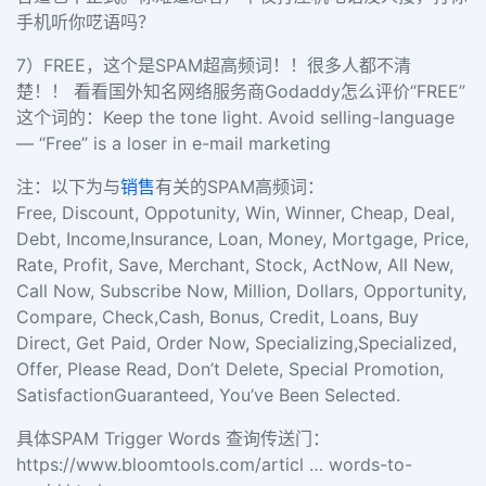
手机听你呓语吗？
7）
FREE，这个是SPAM超高频词！！很多人都不清
楚！！
看看国外知名网络服务商Godaddy怎么评价“FREE”
这个词的：
Keep the tone light. Avoid selling-language
— “Free” is a loser in e-mail marketing
注：以下为与
销售
有关的SPAM高频词：
Free, Discount, Oppotunity, Win, Winner, Cheap, Deal,
Debt, Income,Insurance, Loan, Money, Mortgage, Price,
Rate, Profit, Save, Merchant, Stock, ActNow, All New,
Call Now, Subscribe Now, Million, Dollars, Opportunity,
Compare, Check,Cash, Bonus, Credit, Loans, Buy
Direct, Get Paid, Order Now, Specializing,Specialized,
Offer, Please Read, Don’t Delete, Special Promotion,
SatisfactionGuaranteed, You’ve Been Selected.
具体SPAM Trigger Words 查询传送门：
https://www.bloomtools.com/articl … words-to-