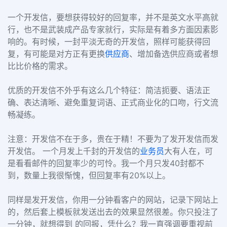
一个开发信，要想获得较好的回复率，并不是英文水平高就
行，也不是武装成产品专家就行，实际是有着多方面因素影
响的。有时候，一封平淡无奇的开发信，照样可能获得回
复，有可能是对方正有更换
供应商
、增加备选供应商或者想
比比价格的需求。
优质的开发信不外乎有这么几个特征：简洁扼要、语法正
确、表达清晰、避免重复词语、正式商业化的口吻，行文流
畅凝练。
注意：开发信不在于多，贵在于精！不要为了发开发信而发
开发信。
一个月发上千封的开发信的
业务员
大有人在，可
是看看邮件的回复率少的可怜。我一个月只发40封都不
到，数量上我很惭愧，但回复率有20%以上。
同样是发开发信，你用一分钟看客户的网站，记录下网站上
的
，然后套上模板就发送出去的效果显然很差。你只投注了
一分钟，就想得到 的回报，凭什么？我一直强调要重视前