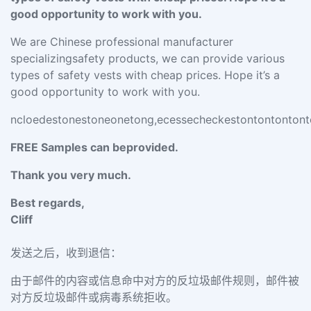
good opportunity to work with you.
We are Chinese professional manufacturer
specializingsafety products, we can provide various
types of safety vests with cheap prices. Hope it’s a
good opportunity to work with you.
ncloedestonestoneonetong,ecessecheckestontontontonto
FREE Samples can beprovided.
Thank you very much.
Best regards,
Cliff
发送之后，收到退信：
由于邮件的内容或信息命中对方的反垃圾邮件规则，邮件被
对方反垃圾邮件或病毒系统拒收。