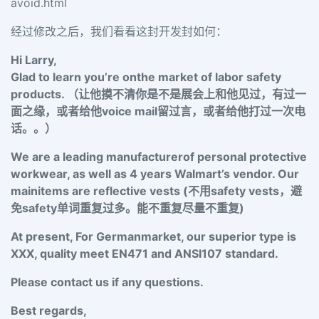
avoid.html
经过修改之后，我们看看这封开发封如何：
Hi Larry,
Glad to learn you’re onthe market of labor safety
products. （让他摸不清你是不是展会上和他见过，有过一
面之缘，或者给他voice mail留过言，或者给他打过一次电
话。。）
We are a leading manufacturerof personal protective
workwear, as well as 4 years Walmart’s vendor. Our
mainitems are reflective vests (不用safety vests，避
免safety单词重复过多。能不重复尽量不重复)
At present, For Germanmarket, our superior type is
XXX, quality meet EN471 and ANSI107 standard.
Please contact us if any questions.
Best regards,