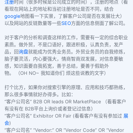
注册
时间（很多时候是公司成立的时间），注册的地点（看
看现在网站上的地址和当初注册地址是否不同，结合
google
地图看一下实景，了解客户公司是否在发展壮大）
以及网站的反链数量等一些
SEO
方面的信息侧面了解公司。
对于客户的分析和调查这样的工作，需要有一定的综合职业
素质。做外贸，不是口语好，跟进积极，认真负责，发产
品，回
询盘
就能成为优秀业务员。外贸业务员的自我修炼，
脑子要灵活，内心要强大，情商智商双发展，对信息要敏
感，知识面要自我拓宽，善于总结，要善于假助外
物。 （OH NO~ 我知道你们 烦这些说教的文字）
打个比方，如果你对搜索引擎的原理、应用和技巧都熟练，
那么很多事情就好办得多。比如：
“客户公司名” B2B OR leads OR MarketPlace （看看客户
有没有在 B2B平台上询价或者登记过信息）
“客户公司名” Exhibitor OR Fair (看看客户有没有参加过
展
会
)
“客户公司名” “Vendor:” OR “Vendor Code” OR “Vendor