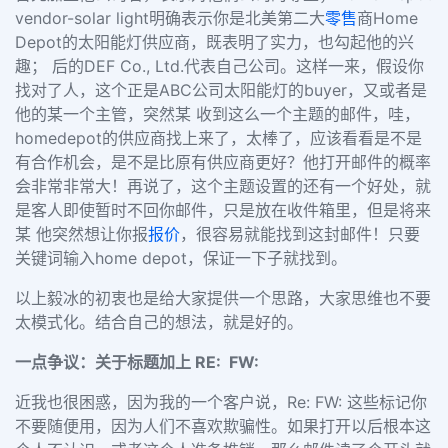
vendor-solar light明确表示你是北美第二大
零售
商Home
Depot的太阳能灯供应商，既表明了实力，也勾起他的兴
趣； 后的DEF Co., Ltd.代表自己公司。这样一来，假设你
找对了人，这个正是ABC公司太阳能灯的buyer，又或者是
他的某一个主管，突然某 收到这么一个主题的邮件，哇，
homedepot的供应商找上来了，太棒了，应该看看是不是
有合作机会，是不是比原有供应商更好？他打开邮件的概率
会非常非常大！再说了，这个主题设置的还有一个好处，就
是客人即使暂时不回你邮件，只是放在收件箱里，但是将来
某 他突然想让你报
报价
，很容易就能找到这封邮件！只要
关键词输入home depot，保证一下子就找到。
以上毅冰的初衷也是给大家提供一个思路，大家思维也不要
太模式化。结合自己的想法，就是好的。
一点争议：关于标题加上 RE: FW:
近我也很困惑，因为我的一个客户说，Re: FW: 这些标记你
不要随便用，因为人们不喜欢欺骗性。如果打开以后根本这