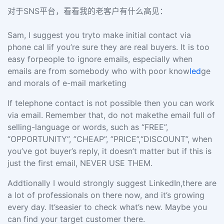
对于SNS平台，看看我的老客户有什么高见：
Sam, I suggest you tryto make initial contact via
phone cal lif you’re sure they are real buyers. It is too
easy forpeople to ignore emails, especially when
emails are from somebody who with poor know
led
ge
and morals of e-mail marketing
If telephone contact is not possible then you can work
via email. Remember that,
do not makethe email full of
selling-language or words, such as “FREE”,
“OPPORTUNITY”, ”CHEAP”, ”PRICE”,“DISCOUNT”, when
you’ve got buyer’s reply, it doesn’t matter but if this is
just the first email, NEVER USE THEM.
Addtionally I would strongly suggest LinkedIn,there are
a lot of professionals on there now, and it’s growing
every day. It’seasier to check what’s new. Maybe you
can find your target customer there.