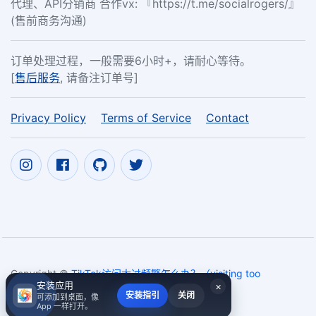
代理、API分销商 合作vx: 『https://t.me/socialrogers/』
(售前商务沟通)
订单处理过程，一般需要6小时+，请耐心等待。
[
售后服务
, 请备注订单号]
Privacy Policy
Terms of Service
Contact
Copyright ©
TikTok访问太过频繁怎么办？（visiting too
安装应用
×
frequently）
2017~2026
安装指引
关闭
可添加到桌面，像
App 一样打开。