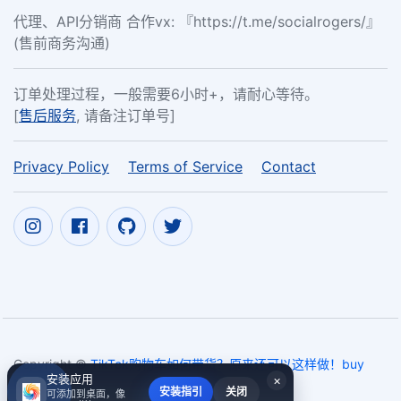
代理、API分销商 合作vx: 『https://t.me/socialrogers/』
(售前商务沟通)
订单处理过程，一般需要6小时+，请耐心等待。
[
售后服务
, 请备注订单号]
Privacy Policy
Terms of Service
Contact
Copyright ©
TikTok购物车如何带货？原来还可以这样做！buy
安装应用
×
tik tok poll votes cheap
2017~2026
安装指引
关闭
可添加到桌面，像