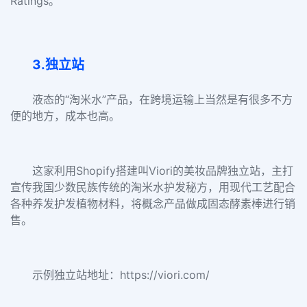
Ratings。
3.独立站
液态的“淘米水”产品，在跨境运输上当然是有很多不方
便的地方，成本也高。
这家
利
用Sho
pify
搭建
叫
Vior
i的
美妆品牌独立
站
，
主
打
宣传
我
国少数民族传统
的淘米
水
护
发
秘方，
用现代工艺配
合
各种
养
发
护发植物
材料，
将概
念
产品
做成固
态
酵素棒进行销
售
。
示例独立站地址：https://viori.com/