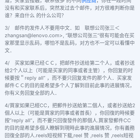
道，买家会接触，联系很多 的不同
供应商
，你在一段时间
没有和买家联系后，突然发过去个邮件，对方很难判断你是
谁？来自什么 的什么公司？
3/ 邮件的发件人不要用中文．如 联想公司张三＜
zhangsan@lenovo.com
>, “联想公司张三”很有可能会在买
家那里显示乱码，哪怕不是乱码，对方也不一定可以看懂中
文．
4/ 买家如果已经ＣＣ，把邮件抄送给第二个人，或者抄送
给2个人以上（可能是买家的同事或者主管），你回复的时
候要按＂reply all” ，而不要只回复发件的那个人．买家发
邮件ＣＣ的目的是希望多个人了解到目前此事的进展情况，
你有义务回复全部的人．
4/買家如果已經CC，把郵件抄送給第二個人，或者抄送給2
個人以上（可能是買家的同事或者首長），你回復的時候要
按”reply all”，而不要只回復發件的那個人.買家發郵件CC
的目的是希望多個人瞭解到現時此事的進展情况，你有義務
回復全部的人.reels短视频下载,reel 赞 ,reels 赞 ,reels短视