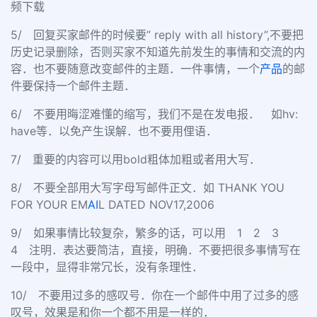
频下载
5/ 回复买家邮件的时候要” reply with all history”,不要把
历史记录删除，否则买家不知道先前发生的事情和交流的内
容．也不要随意改变邮件的主题．一件事情，一个
产品
的邮
件要保持一个邮件主题．
6/ 不要用晦涩难懂的缩写，我们不是在发电报． 如hv:
have等．以免产生误解．也不要用俚语．
7/ 重要的内容可以用bold粗体加粗或者用大写．
8/ 不要全部用大写字母写邮件正文．如 THANK YOU
FOR YOUR EM
AI
L DATED NOV17,2006
9/ 如果事情比较复杂，繁多的话，可以用 1 2 3
4 注明．表达要简洁，直接，明确．不要把很多事情写在
一段中，显得非常冗长，没有条理性．
10/ 不要用过多的感叹号．你在一个邮件中用了过多的感
叹号，效果是和你一个都不用是一样的．