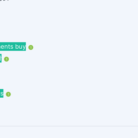
nts buy
1
粉
1
s
1