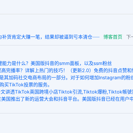
货肯定大赚一笔，结果却被逼到亏本清仓······
博客首页
下
的关键能力是什么？美国版抖音的smm面板，以及ssm粉丝
何提高完播率？详解上热门的技巧！（更新2.0）免费的抖音点赞
，这是其加码社交电商布局的一部分。对于如何增加Instagram
购买TikTok投票的服务。
透TikTok英国跨境小店Tiktok引流,Tiktok爆粉,Tiktok帳號買
同时在美国推出了新的运营大会和抖音平台。美国版抖音已经在用户