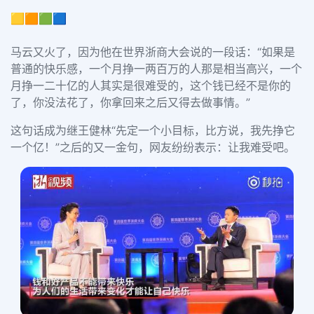
🟨🟧🟩🟦
马云又火了，因为他在世界浙商大会说的一段话：“
如果是
普通的快乐感，一个月挣一两百万的人那是相当高兴，一个
月挣一二十亿的
人其实是很难受的，这个钱已经不是你的
了，你没法花了，你拿回来之后又得去做事情。
”
这句话成为继王健林“先定一个小目标，比方说，我先挣它
一个亿！”之后的又一金句，
网友纷纷表示：让我难受吧。