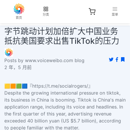
分类
菜单
首页
字节跳动计划加倍扩大中国业务
抵抗美国要求出售TikTok的压力
Posts by www.voiceweibo.com blog
2 年，5 月前
🟨🟧🟩🟦『https://t.me/socialrogers/』
Despite the growing international pressure on tiktok,
its business in China is booming. Tiktok is China's main
application range, including its voice and headlines. In
the first quarter of this year, advertising revenue
exceeded 40 billion yuan (US $5.7 billion), according
to people familiar with the matter.