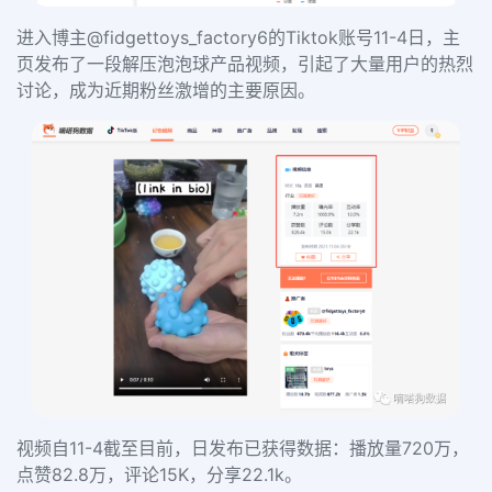
进入博主
@fidgettoys_factory6
的Tiktok
账号
11-4日，主
页发布了一段解压泡泡球产品视频，引起了大量用户的热烈
讨论，成为近期粉丝激增的主要原因。
视频自
11-4
截至目前，日发布已获得数据：播放量
720万
，
点赞
82.8万
，评论
15K
，分享
22.1k
。