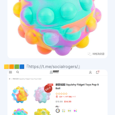
🟨🟧🟩🟦『https://t.me/socialrogers/』