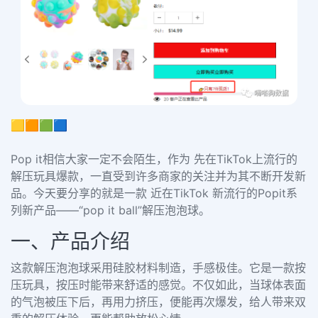
🟨🟧🟩🟦
Pop it
相信大家一定
不会陌生，
作为
先在
T
ik
Tok上
流行的
解压
玩具
爆款，一直
受到
许多
商
家
的
关注
并为
其不断
开
发
新
品。
今天要
分享的
就是
一
款 近在TikTok 新流行的
P
op
it系
列新产
品
—
—
“pop it ball”
解压泡泡球。
一、产品介绍
这款解压泡泡球采用硅胶材料制造，手感极佳。它是一款按
压玩具，按压时能带来舒适的感觉。不仅如此，当球体表面
的气泡被压下后，再用力挤压，便能再次爆发，给人带来双