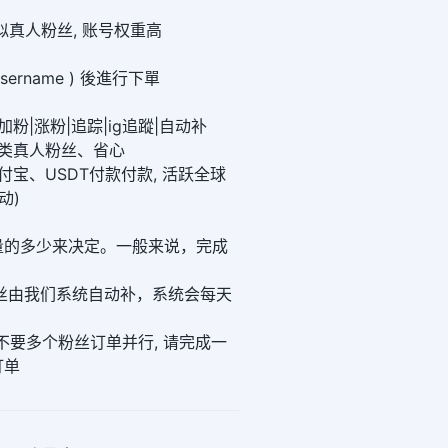
类似真人粉丝, 账号权重高
sername ) 後進行下單
|加粉|涨粉|追踪|ig追蹤|自动补
活跃类真人粉丝、省心
付宝、USDT付款付款, 活跃全球
动)
量的多少来决定。一般来说，完成
丝由我们系统自动补，系统会每天
同时不要多个粉丝订单并行, 请完成一
订单