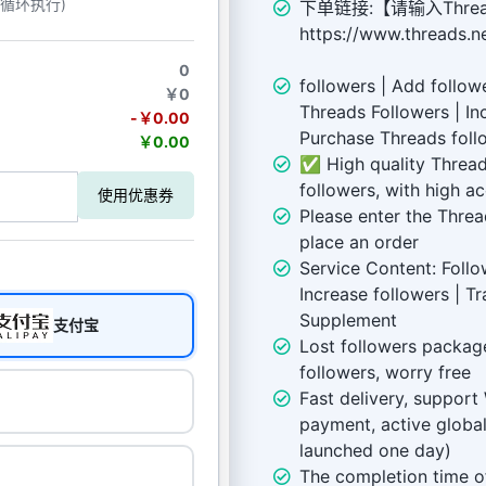
动循环执行)
下单链接:【请输入Threa
https://www.threads.
0
followers | Add followe
￥0
Threads Followers | In
-￥0.00
Purchase Threads foll
￥0.00
✅ High quality Threads
followers, with high 
使用优惠券
Please enter the Thre
place an order
Service Content: Follow
Increase followers | T
Supplement
支付宝
Lost followers package
followers, worry free
Fast delivery, suppor
payment, active global 
launched one day)
The completion time o