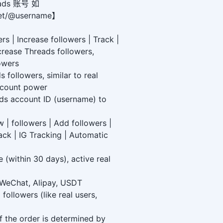
ds 账号 如
net/@username】
rs | Increase followers | Track |
crease Threads followers,
owers
 followers, similar to real
account power
ads account ID (username) to
 | followers | Add followers |
rack | IG Tracking | Automatic
 (within 30 days), active real
t WeChat, Alipay, USDT
followers (like real users,
f the order is determined by